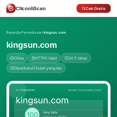
CltconliScan
Cek Gratis
Beranda
›
Pemeriksaan
›
kingsun.com
kingsun.com
China
HTTPS Valid
24.9 tahun
Diperbarui
3 bulan yang lalu