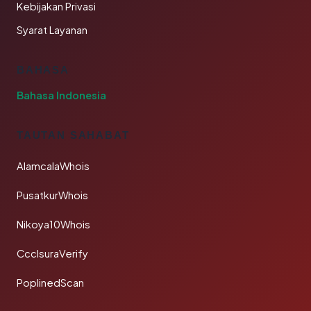
Kebijakan Privasi
Syarat Layanan
BAHASA
Bahasa Indonesia
TAUTAN SAHABAT
AlamcalaWhois
PusatkurWhois
Nikoya10Whois
CcclsuraVerify
PoplinedScan