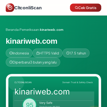
CltconliScan
Cek Gratis
Beranda
›
Pemeriksaan
›
kinariweb.com
kinariweb.com
Indonesia
HTTPS Valid
17.5 tahun
Diperbarui
3 bulan yang lalu