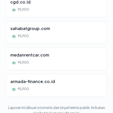
cgd.co.id
95/100
ID
sahabatgroup.com
95/100
ID
medanrentcar.com
95/100
ID
armada-finance.co.id
95/100
ID
Laporan ini dibuat otomatis dari sinyal teknis publik. Ini bukan