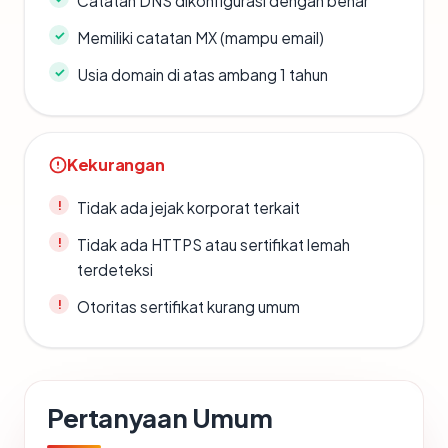
Catatan DNS dikonfigurasi dengan benar
Memiliki catatan MX (mampu email)
Usia domain di atas ambang 1 tahun
Kekurangan
Tidak ada jejak korporat terkait
Tidak ada HTTPS atau sertifikat lemah
terdeteksi
Otoritas sertifikat kurang umum
Pertanyaan Umum