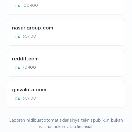
100/100
CA
nasarigroup.com
60/100
CA
reddit.com
70/100
CA
gmvaluta.com
60/100
CA
Laporan ini dibuat otomatis dari sinyal teknis publik. Ini bukan
nasihat hukum atau finansial.