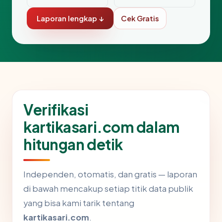
Laporan lengkap ↓
Cek Gratis
Verifikasi
kartikasari.com dalam
hitungan detik
Independen, otomatis, dan gratis — laporan
di bawah mencakup setiap titik data publik
yang bisa kami tarik tentang
kartikasari.com
.