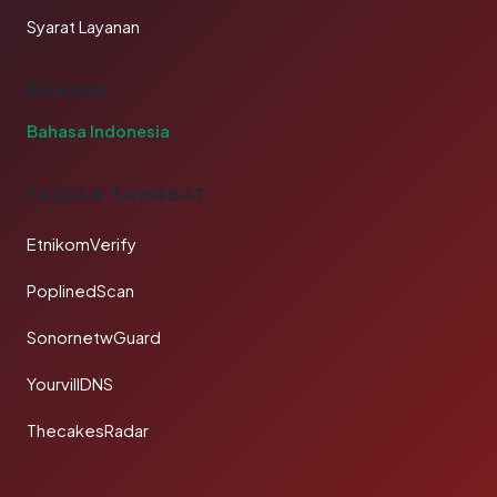
Syarat Layanan
BAHASA
Bahasa Indonesia
TAUTAN SAHABAT
EtnikomVerify
PoplinedScan
SonornetwGuard
YourvillDNS
ThecakesRadar