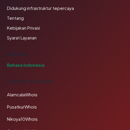
Didukung infrastruktur tepercaya
Tentang
Kebijakan Privasi
Syarat Layanan
BAHASA
Bahasa Indonesia
TAUTAN SAHABAT
AlamcalaWhois
PusatkurWhois
Nikoya10Whois