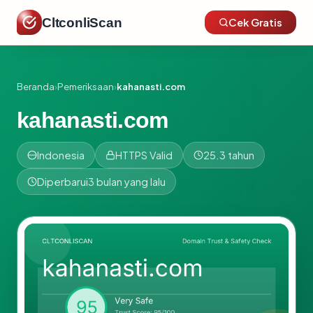
CltconliScan
Cek Gratis
Beranda
›
Pemeriksaan
›
kahanasti.com
kahanasti.com
Indonesia
HTTPS Valid
25.3 tahun
Diperbarui
3 bulan yang lalu