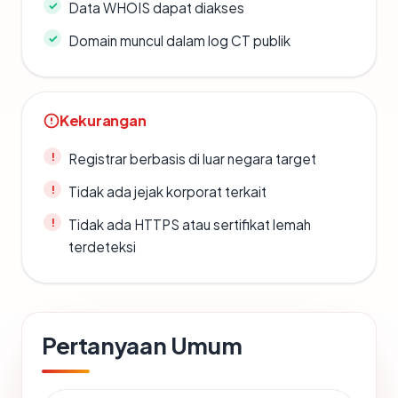
Data WHOIS dapat diakses
Domain muncul dalam log CT publik
Kekurangan
Registrar berbasis di luar negara target
Tidak ada jejak korporat terkait
Tidak ada HTTPS atau sertifikat lemah
terdeteksi
Pertanyaan Umum