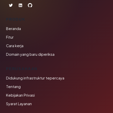
PRODUK
Beranda
Fitur
Cara kerja
Domain yang baru diperiksa
PERUSAHAAN
Didukung infrastruktur tepercaya
Tentang
Kebijakan Privasi
Syarat Layanan