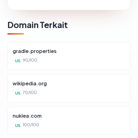
Domain Terkait
gradle.properties
90/100
US
wikipedia.org
70/100
US
nuklea.com
100/100
US