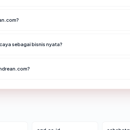
ean.com?
aya sebagai bisnis nyata?
andrean.com?