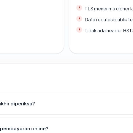
TLS menerima cipher 
Data reputasi publik t
Tidak ada header HST
khir diperiksa?
pembayaran online?