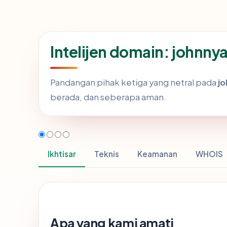
Intelijen domain: johnn
Pandangan pihak ketiga yang netral pada
j
berada, dan seberapa aman.
Ikhtisar
Teknis
Keamanan
WHOIS
Apa yang kami amati