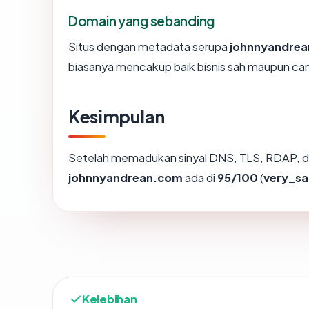
Domain yang sebanding
Situs dengan metadata serupa
johnnyandre
biasanya mencakup baik bisnis sah maupun ca
Kesimpulan
Setelah memadukan sinyal DNS, TLS, RDAP, d
johnnyandrean.com
ada di
95/100
(
very_sa
Kelebihan