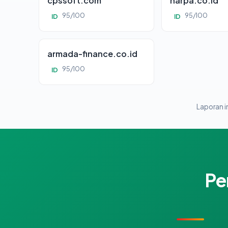
cpssoft.com
harpa.co.id
95/100
95/100
ID
ID
armada-finance.co.id
95/100
ID
Laporan in
Pe