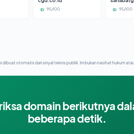
cgd.co.id
sahabatg
95/100
95/100
ID
ID
i dibuat otomatis dari sinyal teknis publik. Ini bukan nasihat hukum atau
riksa domain berikutnya da
beberapa detik.