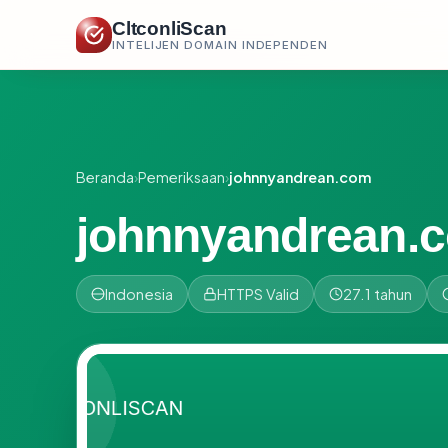
CltconliScan
INTELIJEN DOMAIN INDEPENDEN
Beranda
›
Pemeriksaan
›
johnnyandrean.com
johnnyandrean.
Indonesia
HTTPS Valid
27.1 tahun