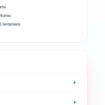
lama
erbatas
S terdeteksi