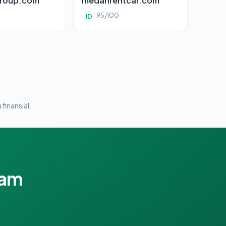
roup.com
medanrentcar.com
95/100
ID
 finansial.
lam