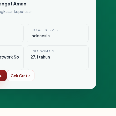
angat Aman
ngkasan keputusan
LOKASI SERVER
Indonesia
USIA DOMAIN
etwork So
27.1 tahun
↓
Cek Gratis