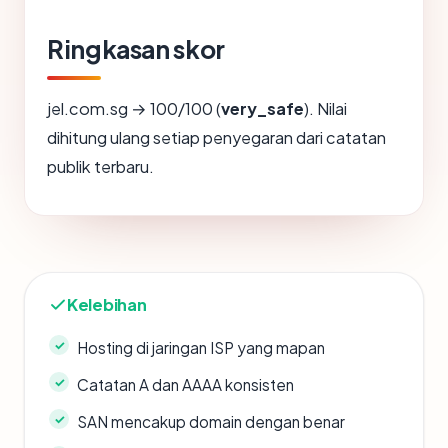
Ringkasan skor
jel.com.sg → 100/100 (
very_safe
). Nilai
dihitung ulang setiap penyegaran dari catatan
publik terbaru.
Kelebihan
Hosting di jaringan ISP yang mapan
Catatan A dan AAAA konsisten
SAN mencakup domain dengan benar