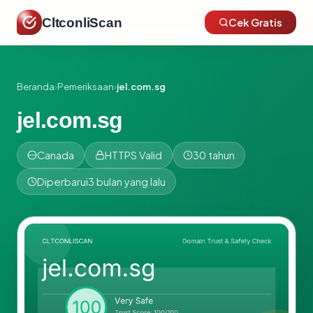
CltconliScan
Cek Gratis
Beranda
›
Pemeriksaan
›
jel.com.sg
jel.com.sg
Canada
HTTPS Valid
30 tahun
Diperbarui
3 bulan yang lalu