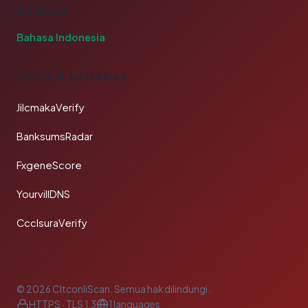
BAHASA
Bahasa Indonesia
TAUTAN SAHABAT
JilcmakaVerify
BanksumsRadar
FxgeneScore
YourvillDNS
CcclsuraVerify
© 2026 CltconliScan. Semua hak dilindungi.
HTTPS · TLS 1.3
1 languages