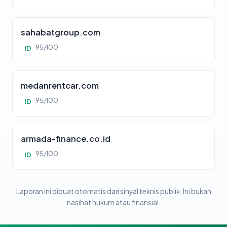
sahabatgroup.com
95/100
ID
medanrentcar.com
95/100
ID
armada-finance.co.id
95/100
ID
Laporan ini dibuat otomatis dari sinyal teknis publik. Ini bukan
nasihat hukum atau finansial.