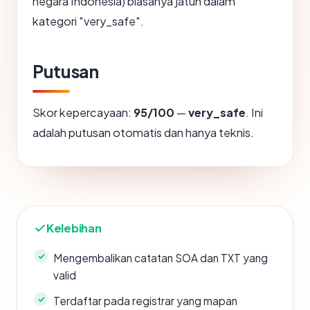
negara Indonesia) biasanya jatuh dalam
kategori "very_safe".
Putusan
Skor kepercayaan:
95/100
—
very_safe
. Ini
adalah putusan otomatis dan hanya teknis.
Kelebihan
Mengembalikan catatan SOA dan TXT yang
valid
Terdaftar pada registrar yang mapan