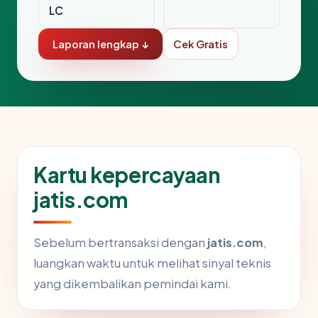
LC
Laporan lengkap ↓
Cek Gratis
Kartu kepercayaan
jatis.com
Sebelum bertransaksi dengan
jatis.com
,
luangkan waktu untuk melihat sinyal teknis
yang dikembalikan pemindai kami.