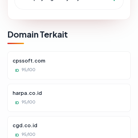
Domain Terkait
cpssoft.com
95/100
ID
harpa.co.id
95/100
ID
cgd.co.id
95/100
ID