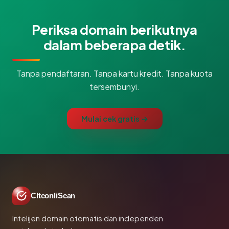
Periksa domain berikutnya
dalam beberapa detik.
Tanpa pendaftaran. Tanpa kartu kredit. Tanpa kuota
tersembunyi.
Mulai cek gratis →
CltconliScan
Intelijen domain otomatis dan independen