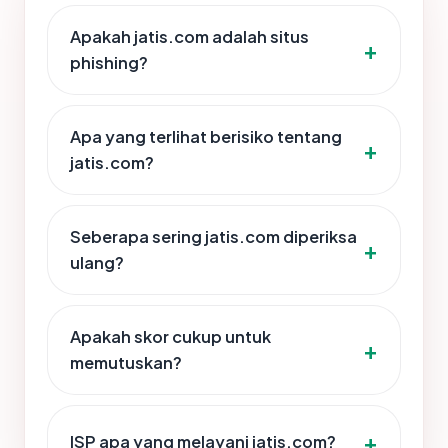
Apakah jatis.com adalah situs
phishing?
Apa yang terlihat berisiko tentang
jatis.com?
Seberapa sering jatis.com diperiksa
ulang?
Apakah skor cukup untuk
memutuskan?
ISP apa yang melayani jatis.com?