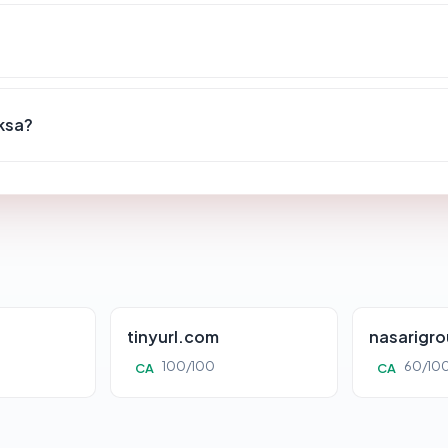
iksa?
tinyurl.com
nasarigr
100/100
60/10
CA
CA