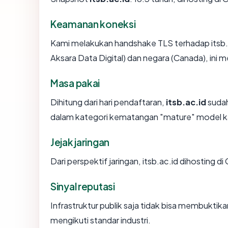
Keamanan koneksi
Kami melakukan handshake TLS terhadap itsb.
Aksara Data Digital) dan negara (Canada), ini
Masa pakai
Dihitung dari hari pendaftaran,
itsb.ac.id
sudah
dalam kategori kematangan "mature" model k
Jejak jaringan
Dari perspektif jaringan, itsb.ac.id dihosting di
Sinyal reputasi
Infrastruktur publik saja tidak bisa membukti
mengikuti standar industri.