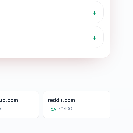
oup.com
reddit.com
0
70/100
CA