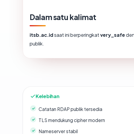
Dalam satu kalimat
itsb.ac.id
saat ini berperingkat
very_safe
den
publik.
Kelebihan
Catatan RDAP publik tersedia
TLS mendukung cipher modern
Nameserver stabil