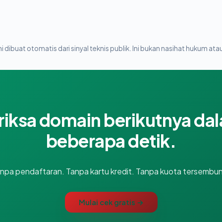
i dibuat otomatis dari sinyal teknis publik. Ini bukan nasihat hukum atau
riksa domain berikutnya da
beberapa detik.
npa pendaftaran. Tanpa kartu kredit. Tanpa kuota tersembun
Mulai cek gratis →