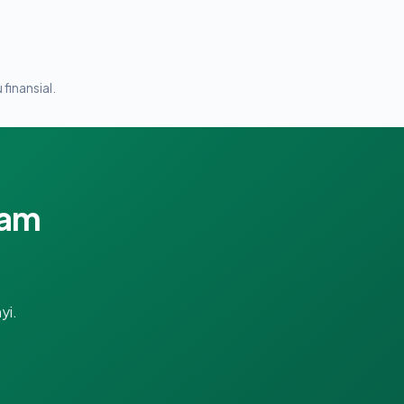
 finansial.
lam
yi.