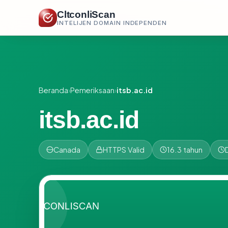
CltconliScan
INTELIJEN DOMAIN INDEPENDEN
Beranda
›
Pemeriksaan
›
itsb.ac.id
itsb.ac.id
Canada
HTTPS Valid
16.3 tahun