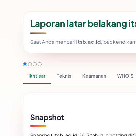
Laporan latar belakang i
Saat Anda mencari
itsb.ac.id
, backend kam
Ikhtisar
Teknis
Keamanan
WHOIS
Snapshot
Snapshot
itsb.ac.id
: 16.3 tahun, dihosting di