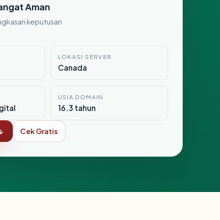
angat Aman
ngkasan keputusan
LOKASI SERVER
Canada
USIA DOMAIN
gital
16.3 tahun
↓
Cek Gratis