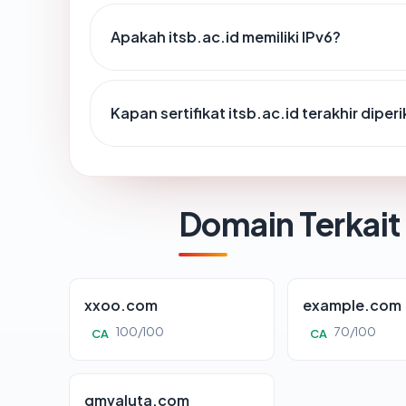
Apakah itsb.ac.id memiliki IPv6?
Kapan sertifikat itsb.ac.id terakhir diper
Domain Terkait
xxoo.com
example.com
100/100
70/100
CA
CA
gmvaluta.com