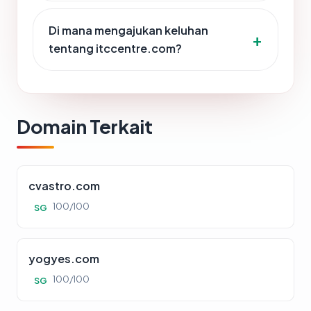
Di mana mengajukan keluhan
tentang itccentre.com?
Domain Terkait
cvastro.com
100/100
SG
yogyes.com
100/100
SG