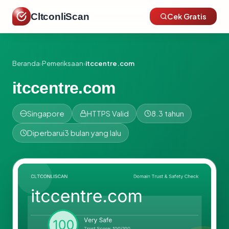
CltconliScan
Cek Gratis
Beranda
›
Pemeriksaan
›
itccentre.com
itccentre.com
Singapore
HTTPS Valid
8.3 tahun
Diperbarui
3 bulan yang lalu