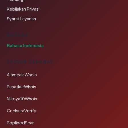
Kebijakan Privasi
Syarat Layanan
BAHASA
Bahasa Indonesia
TAUTAN SAHABAT
AlamcalaWhois
PusatkurWhois
Nikoya10Whois
CcclsuraVerify
PoplinedScan