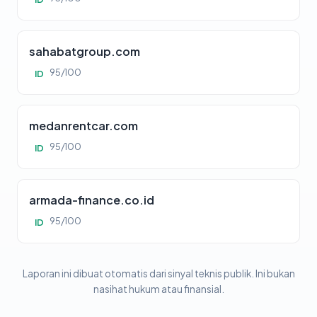
sahabatgroup.com
95/100
ID
medanrentcar.com
95/100
ID
armada-finance.co.id
95/100
ID
Laporan ini dibuat otomatis dari sinyal teknis publik. Ini bukan
nasihat hukum atau finansial.