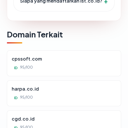
Siapa yang mendaftarkan ist.co.id?
Domain Terkait
cpssoft.com
95/100
ID
harpa.co.id
95/100
ID
cgd.co.id
95/100
ID