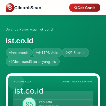
CltconliScan
Cek Gratis
Beranda
›
Pemeriksaan
›
ist.co.id
ist.co.id
Indonesia
HTTPS Valid
21.8 tahun
Diperbarui
3 bulan yang lalu