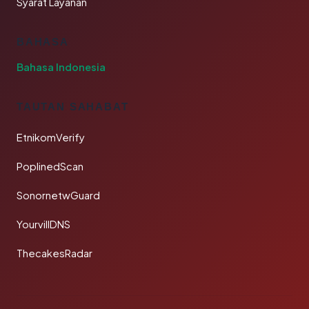
Syarat Layanan
BAHASA
Bahasa Indonesia
TAUTAN SAHABAT
EtnikomVerify
PoplinedScan
SonornetwGuard
YourvillDNS
ThecakesRadar