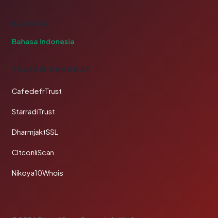
BAHASA
Bahasa Indonesia
TAUTAN SAHABAT
CafedefrTrust
StarradiTrust
DharmjaktSSL
CltconliScan
Nikoya10Whois