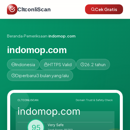
CltconliScan
Cek Gratis
Beranda
›
Pemeriksaan
›
indomop.com
indomop.com
Indonesia
HTTPS Valid
26.2 tahun
Diperbarui
3 bulan yang lalu