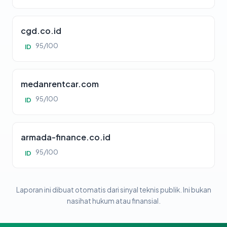
cgd.co.id
95/100
ID
medanrentcar.com
95/100
ID
armada-finance.co.id
95/100
ID
Laporan ini dibuat otomatis dari sinyal teknis publik. Ini bukan
nasihat hukum atau finansial.