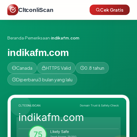
CltconliScan
Cek Gratis
Beranda
›
Pemeriksaan
›
indikafm.com
indikafm.com
Canada
HTTPS Valid
0.8 tahun
Diperbarui
3 bulan yang lalu