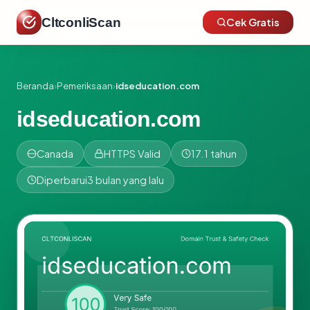
CltconliScan
Cek Gratis
Beranda
›
Pemeriksaan
›
idseducation.com
idseducation.com
Canada
HTTPS Valid
17.1 tahun
Diperbarui
3 bulan yang lalu