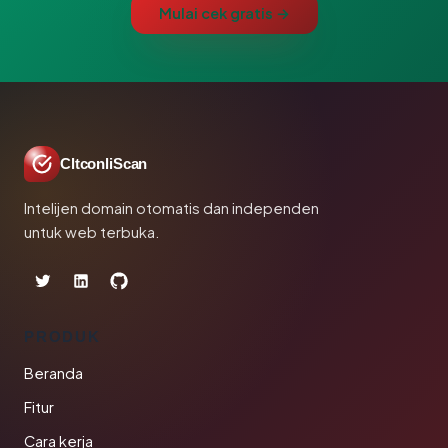
Mulai cek gratis →
CltconliScan
Intelijen domain otomatis dan independen
untuk web terbuka.
PRODUK
Beranda
Fitur
Cara kerja