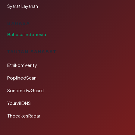
Syarat Layanan
BAHASA
Bahasa Indonesia
TAUTAN SAHABAT
EtnikomVerify
PoplinedScan
SonornetwGuard
YourvillDNS
ThecakesRadar