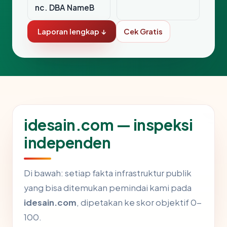
nc. DBA NameB
Laporan lengkap ↓
Cek Gratis
idesain.com — inspeksi
independen
Di bawah: setiap fakta infrastruktur publik
yang bisa ditemukan pemindai kami pada
idesain.com
, dipetakan ke skor objektif 0-
100.