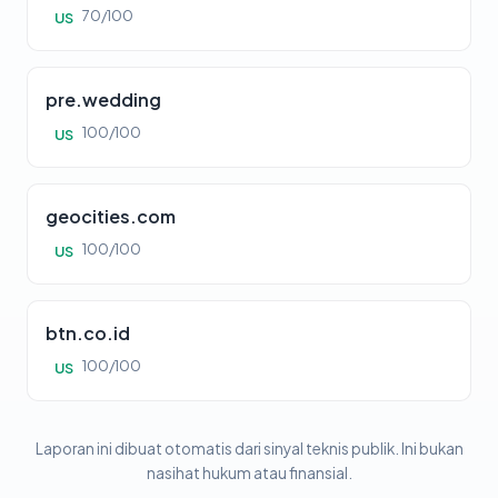
70/100
US
pre.wedding
100/100
US
geocities.com
100/100
US
btn.co.id
100/100
US
Laporan ini dibuat otomatis dari sinyal teknis publik. Ini bukan
nasihat hukum atau finansial.