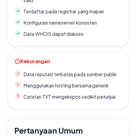
valid
Terdaftar pada registrar yang mapan
Konfigurasi nameserver konsisten
Data WHOIS dapat diakses
Kekurangan
Data reputasi terbatas pada sumber publik
Menggunakan hosting bersama generik
Catatan TXT mengekspos sedikit petunjuk
Pertanyaan Umum