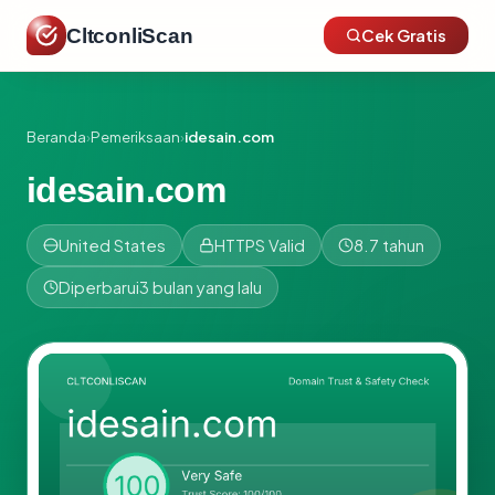
CltconliScan
Cek Gratis
Beranda
›
Pemeriksaan
›
idesain.com
idesain.com
United States
HTTPS Valid
8.7 tahun
Diperbarui
3 bulan yang lalu