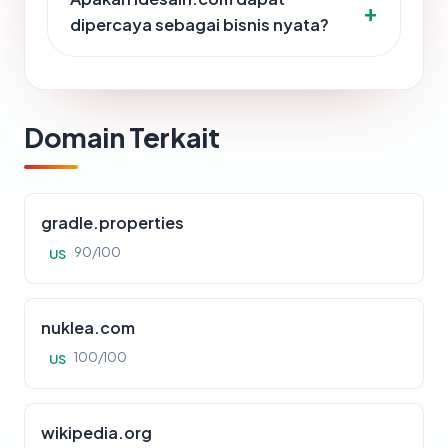
dipercaya sebagai bisnis nyata?
Domain Terkait
gradle.properties
90/100
US
nuklea.com
100/100
US
wikipedia.org