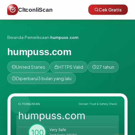
CltconliScan
Cek Gratis
Beranda
›
Pemeriksaan
›
humpuss.com
humpuss.com
United States
HTTPS Valid
27 tahun
Diperbarui
3 bulan yang lalu