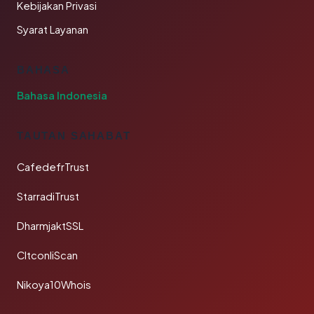
Kebijakan Privasi
Syarat Layanan
BAHASA
Bahasa Indonesia
TAUTAN SAHABAT
CafedefrTrust
StarradiTrust
DharmjaktSSL
CltconliScan
Nikoya10Whois