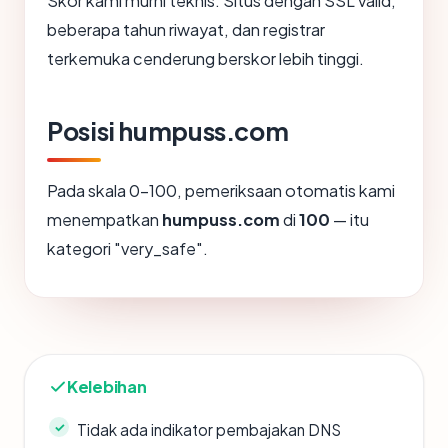
Skor kami murni teknis. Situs dengan SSL valid,
beberapa tahun riwayat, dan registrar
terkemuka cenderung berskor lebih tinggi.
Posisi humpuss.com
Pada skala 0-100, pemeriksaan otomatis kami
menempatkan
humpuss.com
di
100
— itu
kategori "very_safe".
Kelebihan
Tidak ada indikator pembajakan DNS