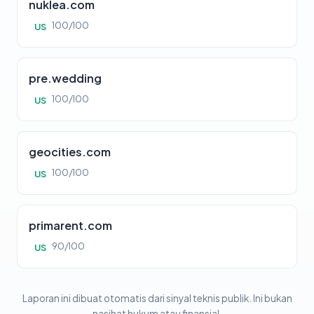
nuklea.com
100/100
US
pre.wedding
100/100
US
geocities.com
100/100
US
primarent.com
90/100
US
Laporan ini dibuat otomatis dari sinyal teknis publik. Ini bukan
nasihat hukum atau finansial.