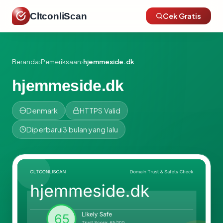
CltconliScan
Cek Gratis
Beranda
›
Pemeriksaan
›
hjemmeside.dk
hjemmeside.dk
Denmark
HTTPS Valid
Diperbarui
3 bulan yang lalu