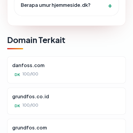
Berapa umur hjemmeside.dk?
Domain Terkait
danfoss.com
100/100
DK
grundfos.co.id
100/100
DK
grundfos.com