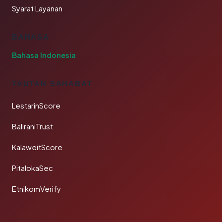
Syarat Layanan
BAHASA
Bahasa Indonesia
TAUTAN SAHABAT
LestarinScore
BaliraniTrust
KalaweitScore
PitalokaSec
EtnikomVerify