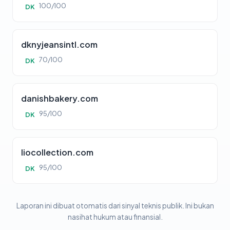
100/100
DK
dknyjeansintl.com
70/100
DK
danishbakery.com
95/100
DK
liocollection.com
95/100
DK
Laporan ini dibuat otomatis dari sinyal teknis publik. Ini bukan
nasihat hukum atau finansial.