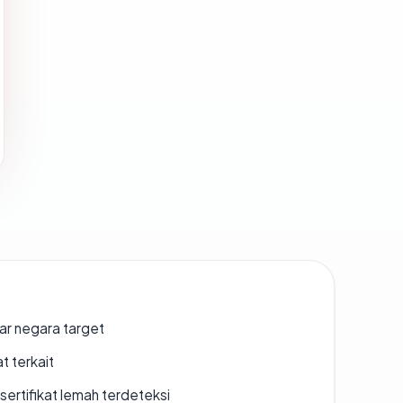
uar negara target
t terkait
ertifikat lemah terdeteksi