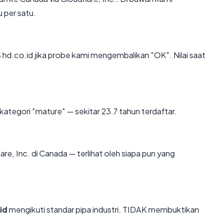
u per satu.
d.co.id jika probe kami mengembalikan "OK". Nilai saat
ategori "mature" — sekitar 23.7 tahun terdaftar.
flare, Inc. di Canada — terlihat oleh siapa pun yang
id
mengikuti standar pipa industri. TIDAK membuktikan