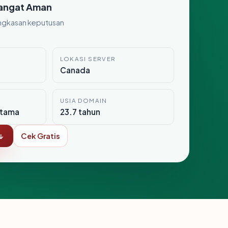
angat Aman
ngkasan keputusan
LOKASI SERVER
Canada
USIA DOMAIN
itama
23.7 tahun
↓
Cek Gratis