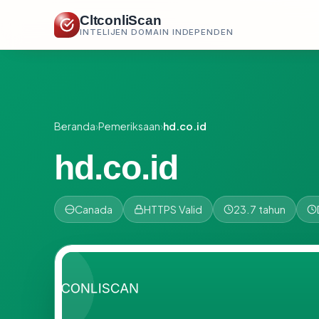
CltconliScan
INTELIJEN DOMAIN INDEPENDEN
Beranda
›
Pemeriksaan
›
hd.co.id
hd.co.id
Canada
HTTPS Valid
23.7 tahun