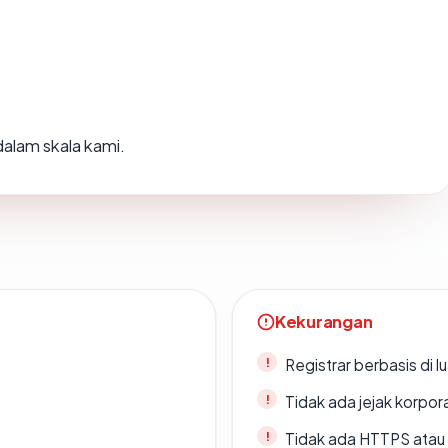
alam skala kami.
Kekurangan
Registrar berbasis di l
Tidak ada jejak korpora
Tidak ada HTTPS atau s