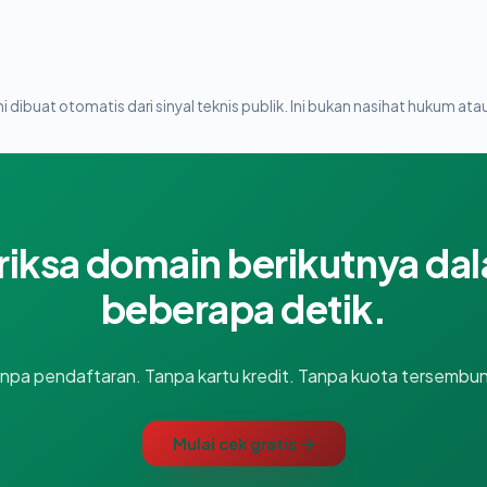
i dibuat otomatis dari sinyal teknis publik. Ini bukan nasihat hukum atau
riksa domain berikutnya da
beberapa detik.
npa pendaftaran. Tanpa kartu kredit. Tanpa kuota tersembun
Mulai cek gratis →