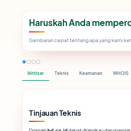
Haruskah Anda memperca
Gambaran cepat tentang apa yang kami ke
Ikhtisar
Teknis
Keamanan
WHOIS
Tinjauan Teknis
Domain
hd.co.id
dapat dijangkau dan mengarah