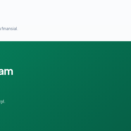
 finansial.
lam
yi.