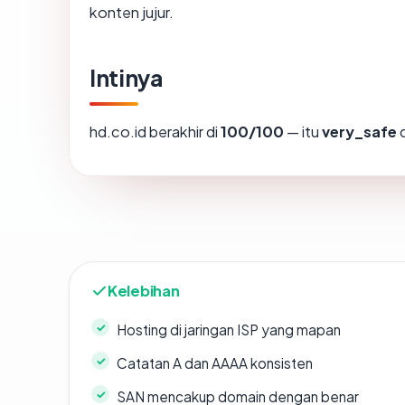
konten jujur.
Intinya
hd.co.id berakhir di
100/100
— itu
very_safe
d
Kelebihan
Hosting di jaringan ISP yang mapan
Catatan A dan AAAA konsisten
SAN mencakup domain dengan benar