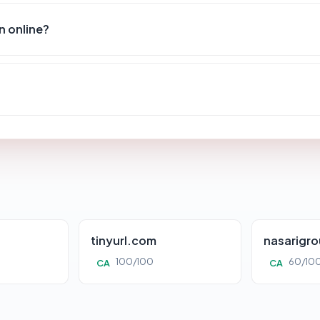
 online?
tinyurl.com
nasarigr
100/100
60/10
CA
CA