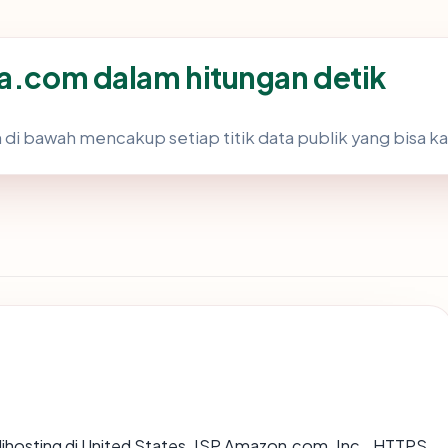
ta.com dalam hitungan detik
 di bawah mencakup setiap titik data publik yang bisa ka
 dihosting di United States, ISP Amazon.com, Inc., HTTPS