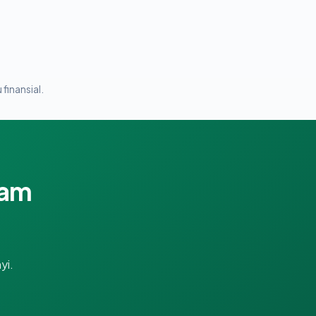
 finansial.
lam
yi.