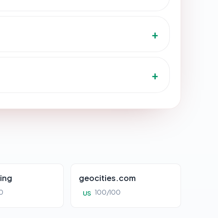
ing
geocities.com
0
100/100
US