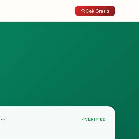
Cek Gratis
362
VERIFIED