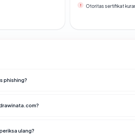
Otoritas sertifikat ku
s phishing?
endrawinata.com?
periksa ulang?