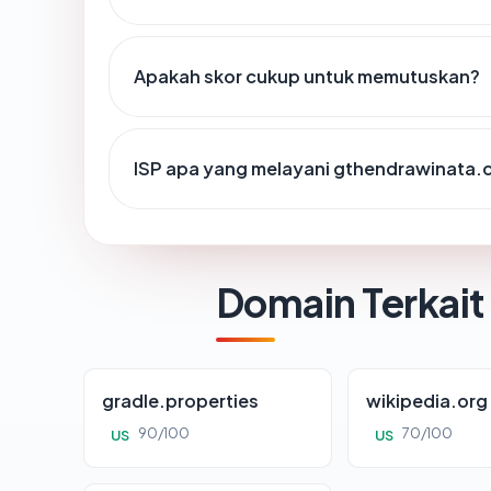
Apakah skor cukup untuk memutuskan?
ISP apa yang melayani gthendrawinata
Domain Terkait
gradle.properties
wikipedia.org
90/100
70/100
US
US