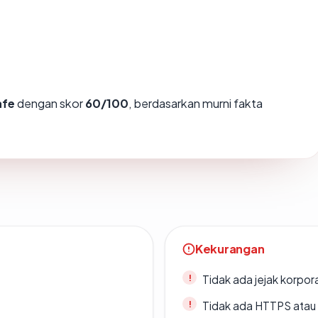
afe
dengan skor
60/100
, berdasarkan murni fakta
Kekurangan
Tidak ada jejak korpora
Tidak ada HTTPS atau s