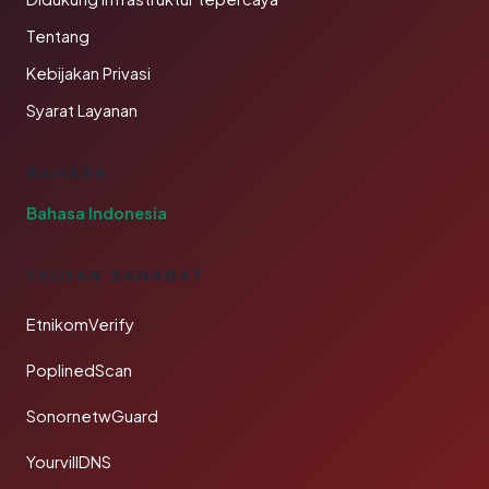
Tentang
Kebijakan Privasi
Syarat Layanan
BAHASA
Bahasa Indonesia
TAUTAN SAHABAT
EtnikomVerify
PoplinedScan
SonornetwGuard
YourvillDNS