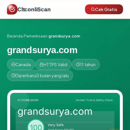
CltconliScan
Cek Gratis
Beranda
›
Pemeriksaan
›
grandsurya.com
grandsurya.com
Canada
HTTPS Valid
11 tahun
Diperbarui
3 bulan yang lalu