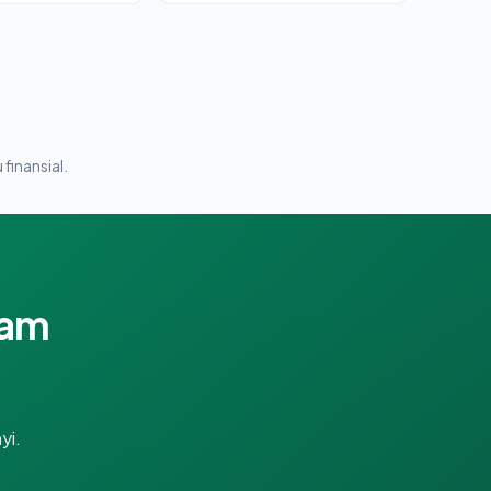
 finansial.
lam
yi.