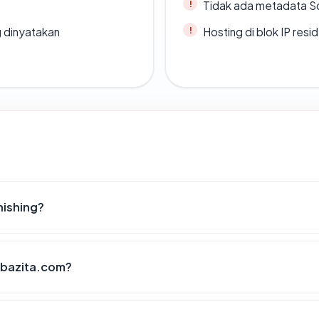
Tidak ada metadata S
g dinyatakan
Hosting di blok IP resi
hishing?
mabazita.com?