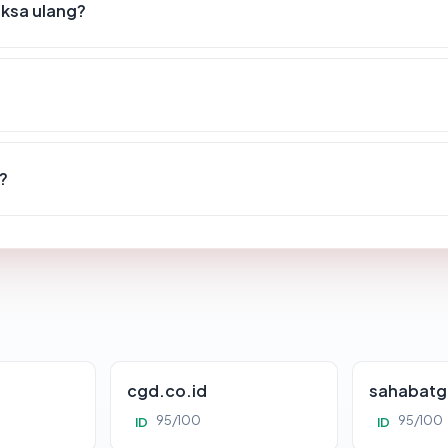
iksa ulang?
?
cgd.co.id
sahabatg
95/100
95/100
ID
ID