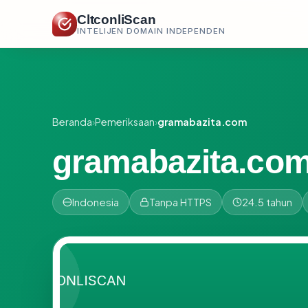
CltconliScan
INTELIJEN DOMAIN INDEPENDEN
Beranda
›
Pemeriksaan
›
gramabazita.com
gramabazita.co
Indonesia
Tanpa HTTPS
24.5 tahun