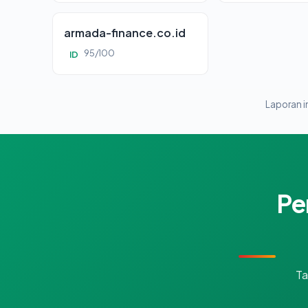
armada-finance.co.id
95/100
ID
Laporan in
Pe
Ta