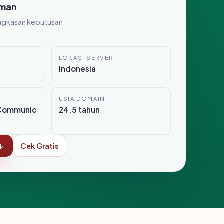
man
ngkasan keputusan
LOKASI SERVER
8
Indonesia
USIA DOMAIN
Communic
24.5 tahun
↓
Cek Gratis