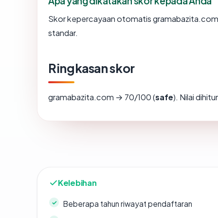
Apa yang dikatakan skor kepada Anda
Skor kepercayaan otomatis gramabazita.com m
standar.
Ringkasan skor
gramabazita.com → 70/100 (
safe
). Nilai dihi
Kelebihan
Beberapa tahun riwayat pendaftaran