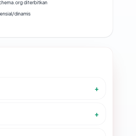
chema.org diterbitkan
densial/dinamis