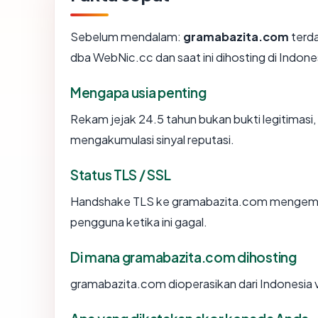
Sebelum mendalam:
gramabazita.com
terd
dba WebNic.cc dan saat ini dihosting di Indo
Mengapa usia penting
Rekam jejak 24.5 tahun bukan bukti legitimasi, 
mengakumulasi sinyal reputasi.
Status TLS / SSL
Handshake TLS ke gramabazita.com mengemb
pengguna ketika ini gagal.
Di mana gramabazita.com dihosting
gramabazita.com dioperasikan dari Indonesia 