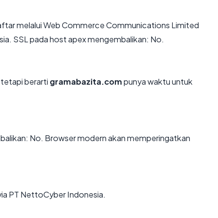
aftar melalui Web Commerce Communications Limited
nesia. SSL pada host apex mengembalikan: No.
tetapi berarti
gramabazita.com
punya waktu untuk
alikan: No. Browser modern akan memperingatkan
via PT NettoCyber Indonesia.