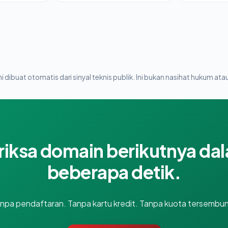
i dibuat otomatis dari sinyal teknis publik. Ini bukan nasihat hukum atau
riksa domain berikutnya da
beberapa detik.
npa pendaftaran. Tanpa kartu kredit. Tanpa kuota tersembun