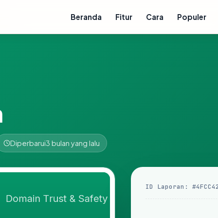
Beranda
Fitur
Cara
Populer
m
Diperbarui
3 bulan yang lalu
ID Laporan: #4FCC4