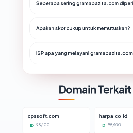
Seberapa sering gramabazita.com diper
Apakah skor cukup untuk memutuskan?
ISP apa yang melayani gramabazita.com
Domain Terkait
cpssoft.com
harpa.co.id
95/100
95/100
ID
ID