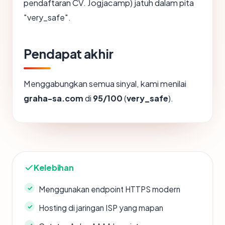
pendaftaran CV. Jogjacamp) jatuh dalam pita
"very_safe".
Pendapat akhir
Menggabungkan semua sinyal, kami menilai
graha-sa.com
di
95/100
(
very_safe
).
Kelebihan
Menggunakan endpoint HTTPS modern
Hosting di jaringan ISP yang mapan