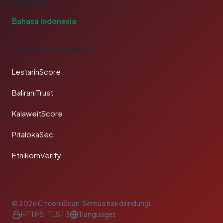
BAHASA
Bahasa Indonesia
TAUTAN SAHABAT
LestarinScore
BaliraniTrust
KalaweitScore
PitalokaSec
EtnikomVerify
© 2026 CltconliScan. Semua hak dilindungi.
HTTPS · TLS 1.3
1 languages