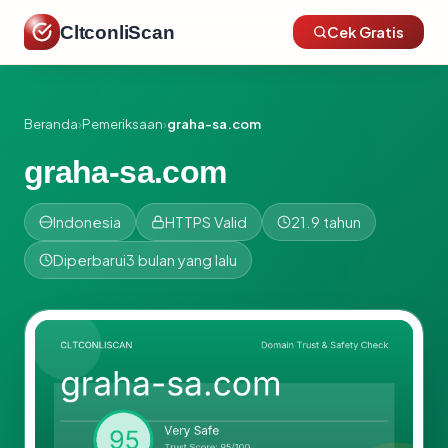
CltconliScan
Cek Gratis
Beranda
›
Pemeriksaan
›
graha-sa.com
graha-sa.com
Indonesia
HTTPS Valid
21.9 tahun
Diperbarui
3 bulan yang lalu