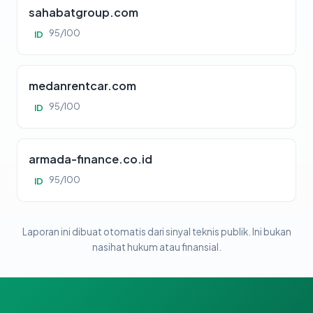
sahabatgroup.com
95/100
ID
medanrentcar.com
95/100
ID
armada-finance.co.id
95/100
ID
Laporan ini dibuat otomatis dari sinyal teknis publik. Ini bukan
nasihat hukum atau finansial.