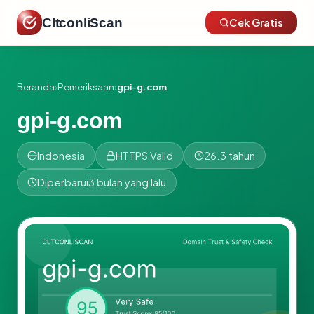
CltconliScan
Cek Gratis
Beranda
›
Pemeriksaan
›
gpi-g.com
gpi-g.com
Indonesia
HTTPS Valid
26.3 tahun
Diperbarui
3 bulan yang lalu