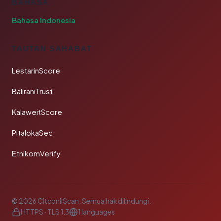
BAHASA
Bahasa Indonesia
TAUTAN SAHABAT
LestarinScore
BaliraniTrust
KalaweitScore
PitalokaSec
EtnikomVerify
© 2026 CltconliScan. Semua hak dilindungi.
HTTPS · TLS 1.3
1 languages