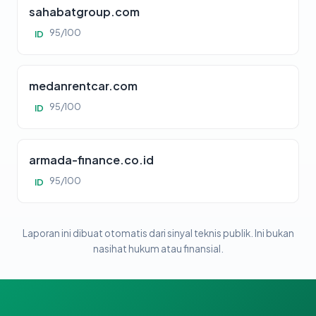
sahabatgroup.com
95/100
ID
medanrentcar.com
95/100
ID
armada-finance.co.id
95/100
ID
Laporan ini dibuat otomatis dari sinyal teknis publik. Ini bukan
nasihat hukum atau finansial.