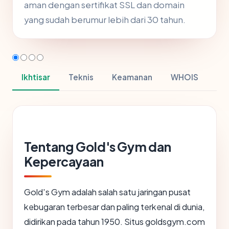
aman dengan sertifikat SSL dan domain
yang sudah berumur lebih dari 30 tahun.
Ikhtisar
Teknis
Keamanan
WHOIS
Tentang Gold's Gym dan
Kepercayaan
Gold's Gym adalah salah satu jaringan pusat
kebugaran terbesar dan paling terkenal di dunia,
didirikan pada tahun 1950. Situs goldsgym.com