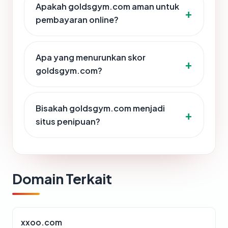
Apakah goldsgym.com aman untuk
pembayaran online?
Apa yang menurunkan skor
goldsgym.com?
Bisakah goldsgym.com menjadi
situs penipuan?
Domain Terkait
xxoo.com