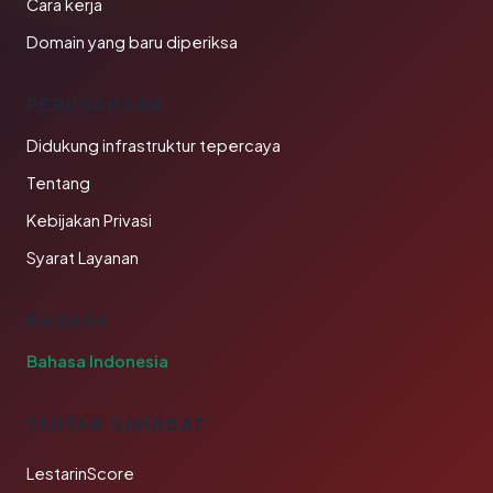
Cara kerja
Domain yang baru diperiksa
PERUSAHAAN
Didukung infrastruktur tepercaya
Tentang
Kebijakan Privasi
Syarat Layanan
BAHASA
Bahasa Indonesia
TAUTAN SAHABAT
LestarinScore