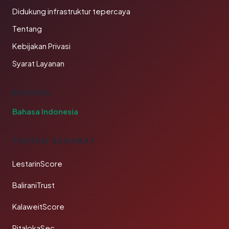
Didukung infrastruktur tepercaya
Tentang
Kebijakan Privasi
Syarat Layanan
BAHASA
Bahasa Indonesia
TAUTAN SAHABAT
LestarinScore
BaliraniTrust
KalaweitScore
PitalokaSec