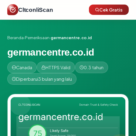
CltconliScan
Cek Gratis
Beranda
›
Pemeriksaan
›
germancentre.co.id
germancentre.co.id
Canada
HTTPS Valid
0.3 tahun
Diperbarui
3 bulan yang lalu