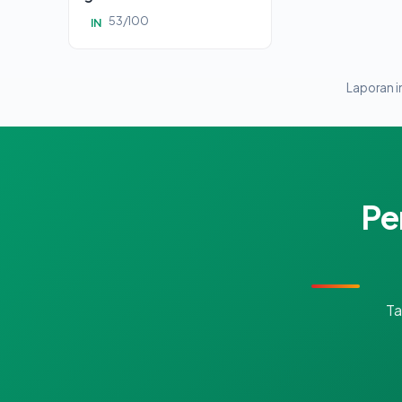
53/100
IN
Laporan in
Pe
Ta