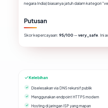
negara India) biasanya jatuh dalam kategori "v
Putusan
Skor kepercayaan:
95/100
—
very_safe
. Ini
Kelebihan
Diselesaikan via DNS rekursif publik
Menggunakan endpoint HTTPS modern
Hosting di jaringan ISP yang mapan