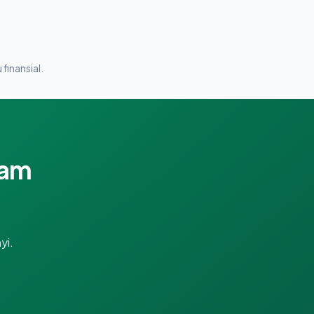
 finansial.
lam
yi.