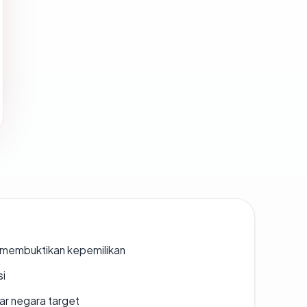
ak membuktikan kepemilikan
si
uar negara target