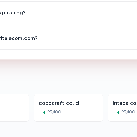
 phishing?
tritelecom.com?
cococraft.co.id
intecs.co
95/100
95/100
IN
IN