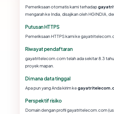
Pemeriksaan otomatis kami terhadap
gayatr
mengarah ke India, disajikan oleh HGINDIA, 
Putusan HTTPS
Pemeriksaan HTTPS kami ke gayatritelecom.
Riwayat pendaftaran
gayatritelecom.com telah ada sekitar 8.3 tah
proyek mapan.
Di mana data tinggal
Apa pun yang Anda kirim ke
gayatritelecom
Perspektif risiko
Domain dengan profil gayatritelecom.com (usia