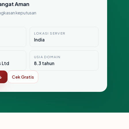
angat Aman
ngkasan keputusan
LOKASI SERVER
India
USIA DOMAIN
s Ltd
8.3 tahun
↓
Cek Gratis