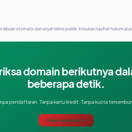
i dibuat otomatis dari sinyal teknis publik. Ini bukan nasihat hukum atau
riksa domain berikutnya da
beberapa detik.
npa pendaftaran. Tanpa kartu kredit. Tanpa kuota tersembun
Mulai cek gratis →