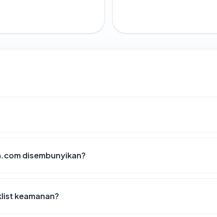
m.com disembunyikan?
klist keamanan?