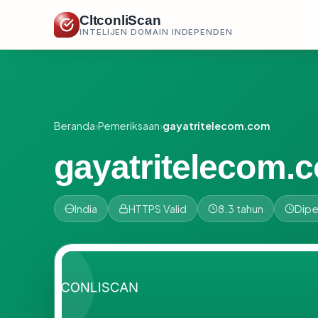
CltconliScan
INTELIJEN DOMAIN INDEPENDEN
Beranda
›
Pemeriksaan
›
gayatritelecom.com
gayatritelecom.
India
HTTPS Valid
8.3 tahun
Dipe