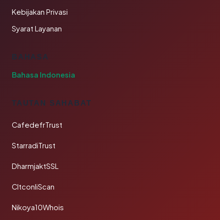
Kebijakan Privasi
Syarat Layanan
BAHASA
Bahasa Indonesia
TAUTAN SAHABAT
CafedefrTrust
StarradiTrust
DharmjaktSSL
CltconliScan
Nikoya10Whois