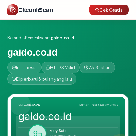
CltconliScan
Cek Gratis
Beranda
›
Pemeriksaan
›
gaido.co.id
gaido.co.id
Indonesia
HTTPS Valid
23.8 tahun
Diperbarui
3 bulan yang lalu