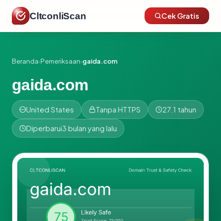
CltconliScan
Cek Gratis
Beranda
›
Pemeriksaan
›
gaida.com
gaida.com
United States
Tanpa HTTPS
27.1 tahun
Diperbarui
3 bulan yang lalu