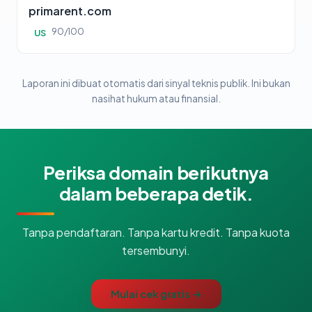
primarent.com
90/100
US
Laporan ini dibuat otomatis dari sinyal teknis publik. Ini bukan
nasihat hukum atau finansial.
Periksa domain berikutnya
dalam beberapa detik.
Tanpa pendaftaran. Tanpa kartu kredit. Tanpa kuota
tersembunyi.
Mulai cek gratis →