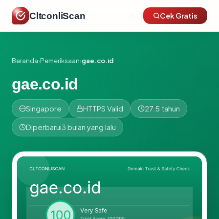
CltconliScan
Cek Gratis
Beranda
›
Pemeriksaan
›
gae.co.id
gae.co.id
Singapore
HTTPS Valid
27.5 tahun
Diperbarui
3 bulan yang lalu