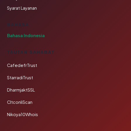
Syarat Layanan
BAHASA
Bahasa Indonesia
TAUTAN SAHABAT
CafedefrTrust
StarradiTrust
DharmjaktSSL
CltconliScan
Nikoya10Whois