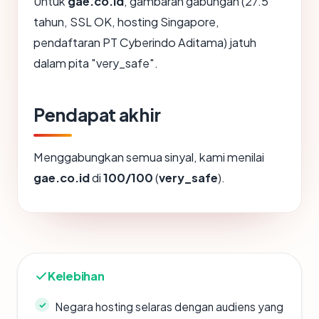
Untuk
gae.co.id
, gambaran gabungan (27.5
tahun, SSL OK, hosting Singapore,
pendaftaran PT Cyberindo Aditama) jatuh
dalam pita "very_safe".
Pendapat akhir
Menggabungkan semua sinyal, kami menilai
gae.co.id
di
100/100
(
very_safe
).
Kelebihan
Negara hosting selaras dengan audiens yang