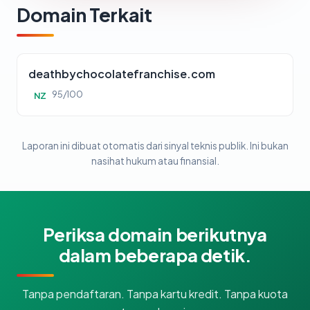
Domain Terkait
deathbychocolatefranchise.com
95/100
NZ
Laporan ini dibuat otomatis dari sinyal teknis publik. Ini bukan
nasihat hukum atau finansial.
Periksa domain berikutnya
dalam beberapa detik.
Tanpa pendaftaran. Tanpa kartu kredit. Tanpa kuota