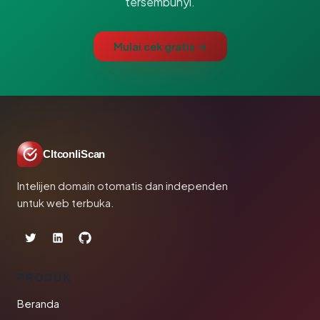
tersembunyi.
Mulai cek gratis →
CltconliScan
Intelijen domain otomatis dan independen
untuk web terbuka.
PRODUK
Beranda