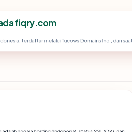
ada fiqry.com
Indonesia, terdaftar melalui Tucows Domains Inc., dan saa
ing adalah negara hosting (Indonesia), status SSL (OK), dan