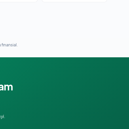
 finansial.
lam
yi.