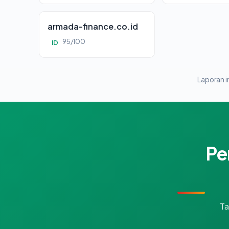
armada-finance.co.id
95/100
ID
Laporan in
Pe
Ta