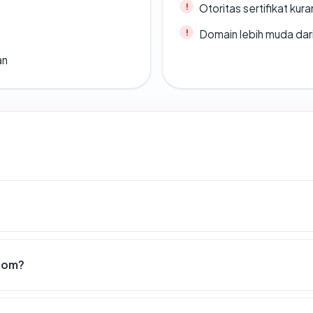
Otoritas sertifikat ku
Domain lebih muda dari
an
.com?