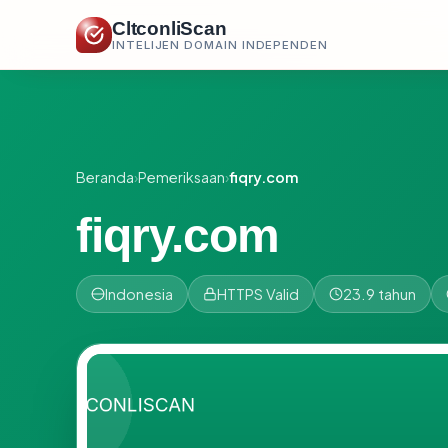
CltconliScan
INTELIJEN DOMAIN INDEPENDEN
Beranda
›
Pemeriksaan
›
fiqry.com
fiqry.com
Indonesia
HTTPS Valid
23.9 tahun