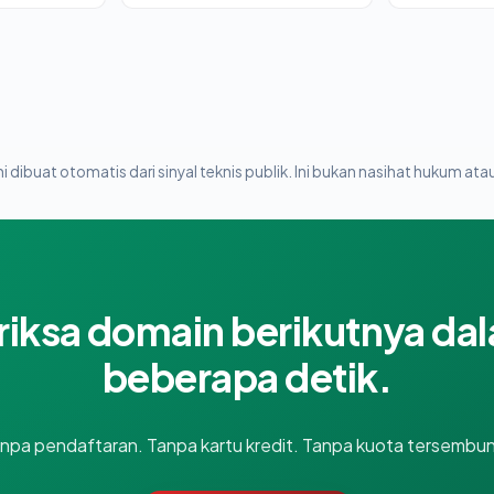
i dibuat otomatis dari sinyal teknis publik. Ini bukan nasihat hukum atau
riksa domain berikutnya da
beberapa detik.
npa pendaftaran. Tanpa kartu kredit. Tanpa kuota tersembun