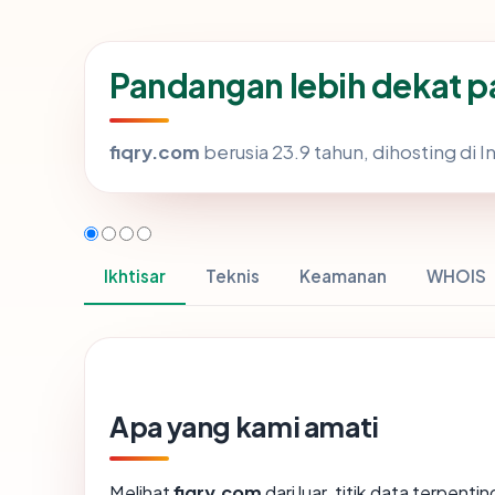
Pandangan lebih dekat p
fiqry.com
berusia 23.9 tahun, dihosting di 
Ikhtisar
Teknis
Keamanan
WHOIS
Apa yang kami amati
Melihat
fiqry.com
dari luar, titik data terpent