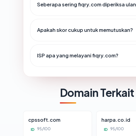
Seberapa sering fiqry.com diperiksa ula
Apakah skor cukup untuk memutuskan?
ISP apa yang melayani fiqry.com?
Domain Terkait
cpssoft.com
harpa.co.id
95/100
95/100
ID
ID