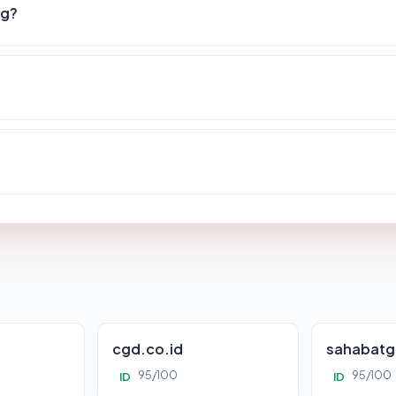
ng?
cgd.co.id
sahabatg
95/100
95/100
ID
ID