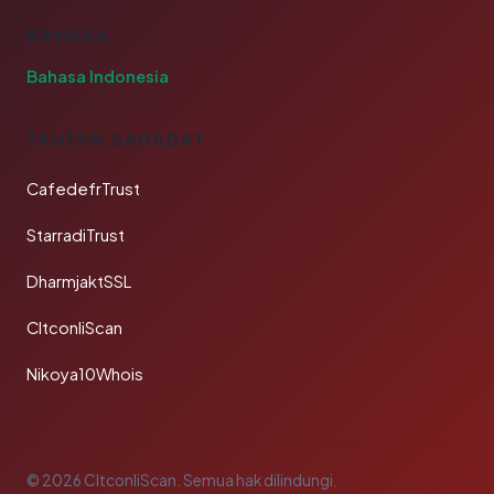
BAHASA
Bahasa Indonesia
TAUTAN SAHABAT
CafedefrTrust
StarradiTrust
DharmjaktSSL
CltconliScan
Nikoya10Whois
© 2026 CltconliScan. Semua hak dilindungi.