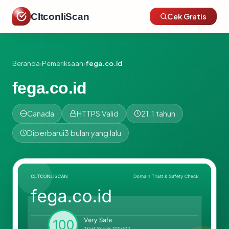
CltconliScan
Cek Gratis
Beranda
›
Pemeriksaan
›
fega.co.id
fega.co.id
Canada
HTTPS Valid
21.1 tahun
Diperbarui
3 bulan yang lalu