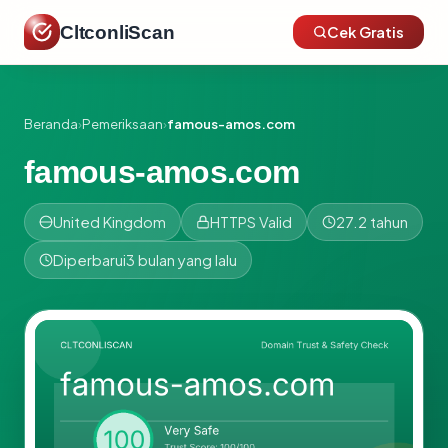
CltconliScan
Cek Gratis
Beranda
›
Pemeriksaan
›
famous-amos.com
famous-amos.com
United Kingdom
HTTPS Valid
27.2 tahun
Diperbarui
3 bulan yang lalu