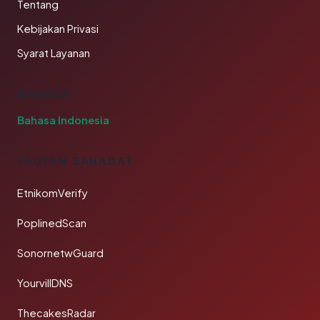
Tentang
Kebijakan Privasi
Syarat Layanan
BAHASA
Bahasa Indonesia
TAUTAN SAHABAT
EtnikomVerify
PoplinedScan
SonornetwGuard
YourvillDNS
ThecakesRadar