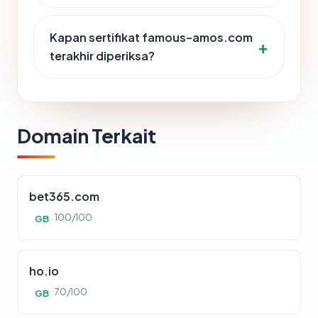
Kapan sertifikat famous-amos.com
terakhir diperiksa?
Domain Terkait
bet365.com
100/100
GB
ho.io
70/100
GB