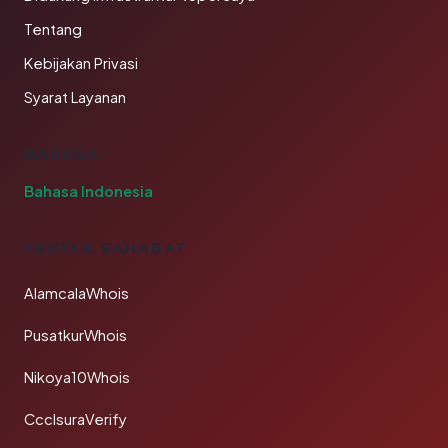
Tentang
Kebijakan Privasi
Syarat Layanan
BAHASA
Bahasa Indonesia
TAUTAN SAHABAT
AlamcalaWhois
PusatkurWhois
Nikoya10Whois
CcclsuraVerify