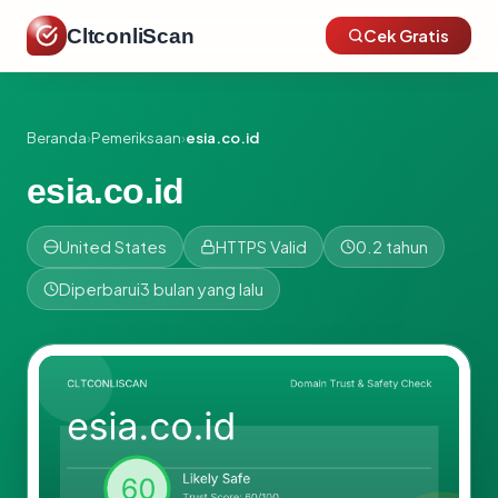
CltconliScan
Cek Gratis
Beranda
›
Pemeriksaan
›
esia.co.id
esia.co.id
United States
HTTPS Valid
0.2 tahun
Diperbarui
3 bulan yang lalu