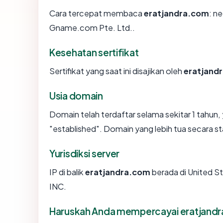
Cara tercepat membaca
eratjandra.com
: n
Gname.com Pte. Ltd..
Kesehatan sertifikat
Sertifikat yang saat ini disajikan oleh
eratjand
Usia domain
Domain telah terdaftar selama sekitar 1 tah
"established". Domain yang lebih tua secara sta
Yurisdiksi server
IP di balik
eratjandra.com
berada di United S
INC.
Haruskah Anda mempercayai eratjand