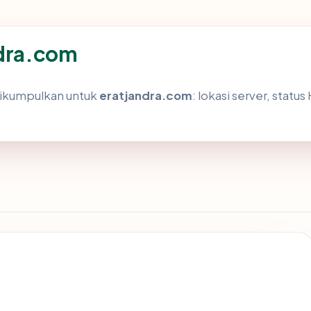
ndra.com
dikumpulkan untuk
eratjandra.com
: lokasi server, statu