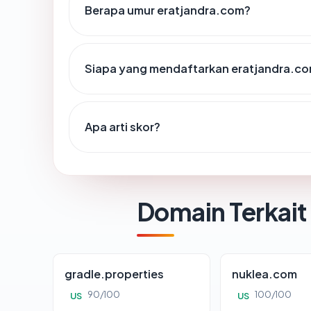
Berapa umur eratjandra.com?
Siapa yang mendaftarkan eratjandra.c
Apa arti skor?
Domain Terkait
gradle.properties
nuklea.com
90/100
100/100
US
US