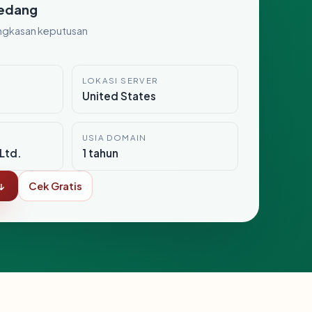
edang
ngkasan keputusan
LOKASI SERVER
United States
USIA DOMAIN
Ltd.
1 tahun
↓
Cek Gratis