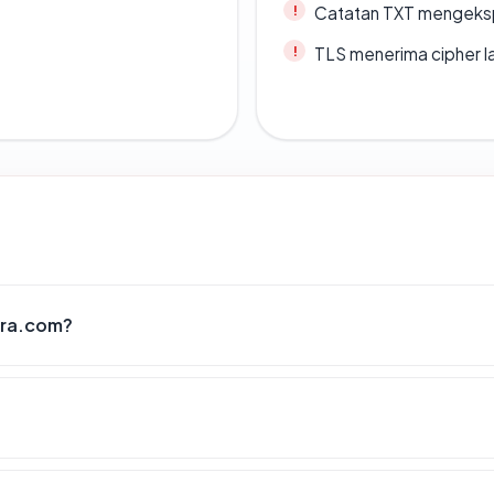
Catatan TXT mengeksp
TLS menerima cipher 
dra.com?