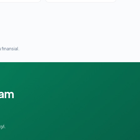
 finansial.
lam
yi.