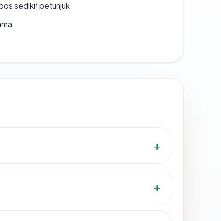
os sedikit petunjuk
lama