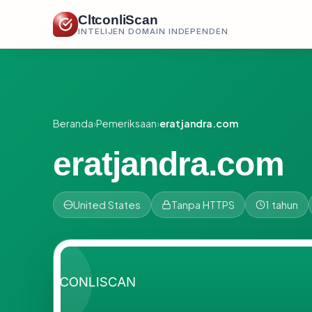
CltconliScan
INTELIJEN DOMAIN INDEPENDEN
Beranda
›
Pemeriksaan
›
eratjandra.com
eratjandra.com
United States
Tanpa HTTPS
1 tahun