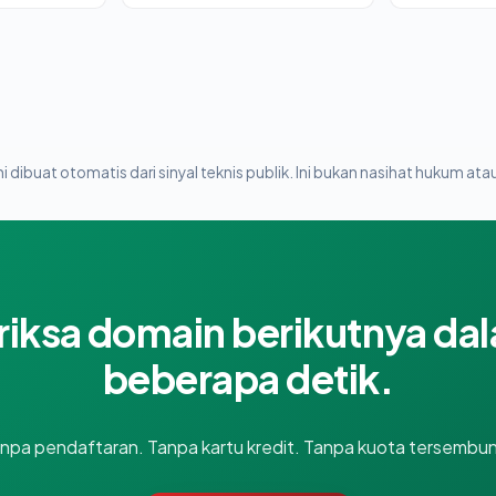
i dibuat otomatis dari sinyal teknis publik. Ini bukan nasihat hukum atau
riksa domain berikutnya da
beberapa detik.
npa pendaftaran. Tanpa kartu kredit. Tanpa kuota tersembun