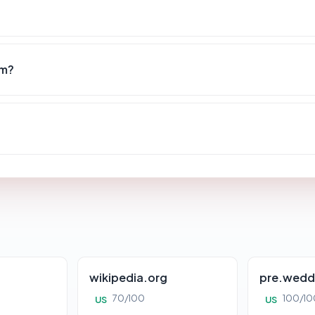
om?
wikipedia.org
pre.wedd
70/100
100/10
US
US