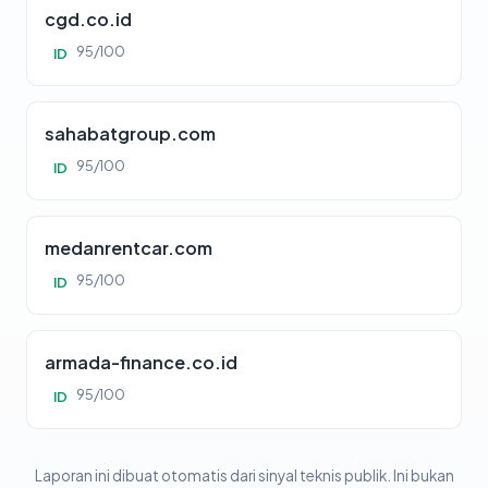
cgd.co.id
95/100
ID
sahabatgroup.com
95/100
ID
medanrentcar.com
95/100
ID
armada-finance.co.id
95/100
ID
Laporan ini dibuat otomatis dari sinyal teknis publik. Ini bukan