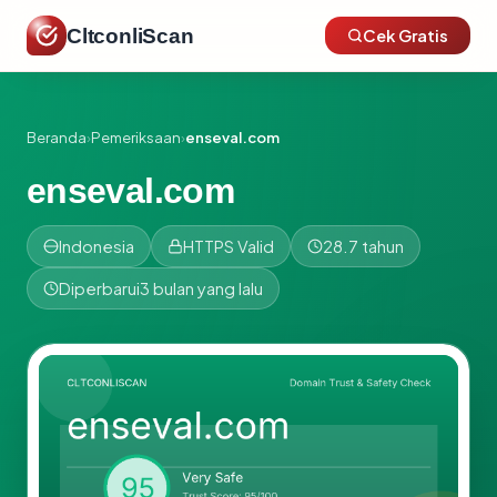
CltconliScan
Cek Gratis
Beranda
›
Pemeriksaan
›
enseval.com
enseval.com
Indonesia
HTTPS Valid
28.7 tahun
Diperbarui
3 bulan yang lalu