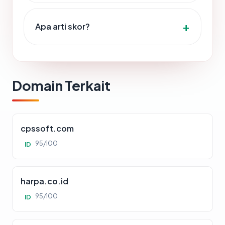
Apa arti skor?
Domain Terkait
cpssoft.com
95/100
ID
harpa.co.id
95/100
ID