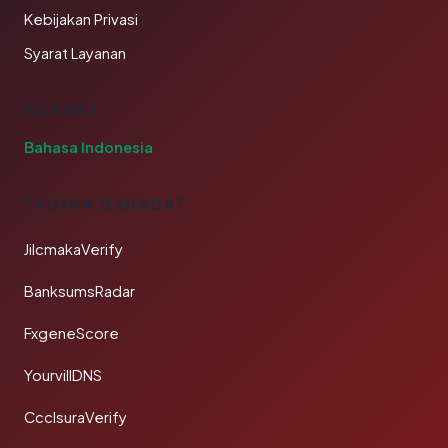
Kebijakan Privasi
Syarat Layanan
BAHASA
Bahasa Indonesia
TAUTAN SAHABAT
JilcmakaVerify
BanksumsRadar
FxgeneScore
YourvillDNS
CcclsuraVerify