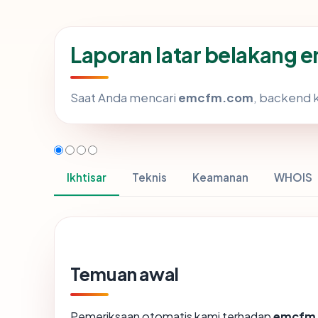
Laporan latar belakang
Saat Anda mencari
emcfm.com
, backend 
Ikhtisar
Teknis
Keamanan
WHOIS
Temuan awal
Pemeriksaan otomatis kami terhadap
emcfm