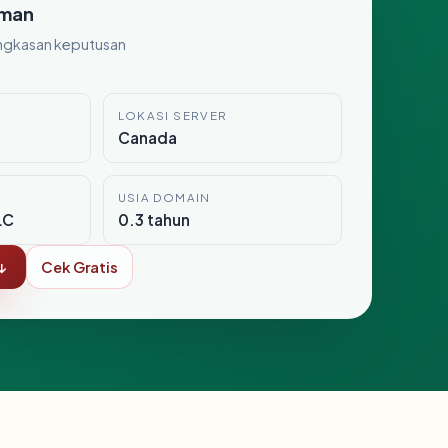
man
ngkasan keputusan
LOKASI SERVER
Canada
USIA DOMAIN
LC
0.3 tahun
↓
Cek Gratis