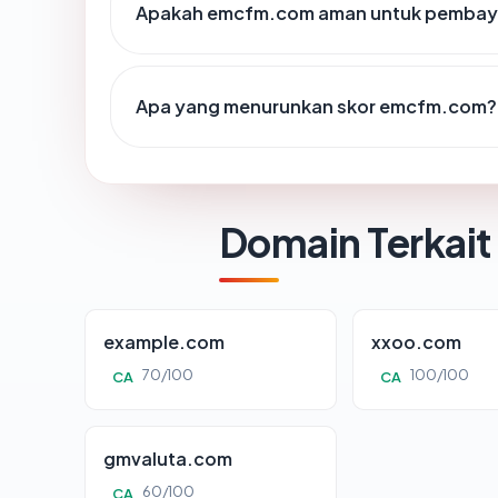
Apakah emcfm.com aman untuk pembaya
Apa yang menurunkan skor emcfm.com?
Domain Terkait
example.com
xxoo.com
70/100
100/100
CA
CA
gmvaluta.com
60/100
CA