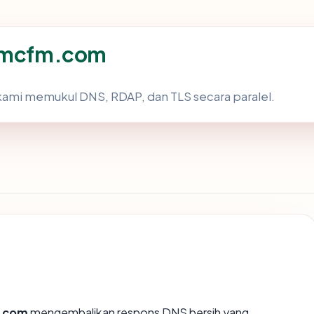
 emcfm.com
kami memukul DNS, RDAP, dan TLS secara paralel.
.com
mengembalikan respons DNS bersih yang