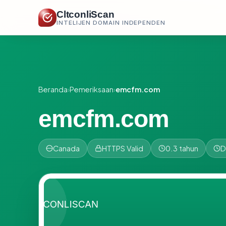
CltconliScan
INTELIJEN DOMAIN INDEPENDEN
Beranda
›
Pemeriksaan
›
emcfm.com
emcfm.com
Canada
HTTPS Valid
0.3 tahun
D