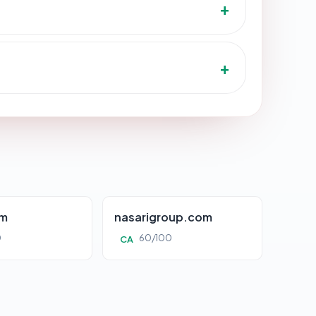
om
nasarigroup.com
0
60/100
CA