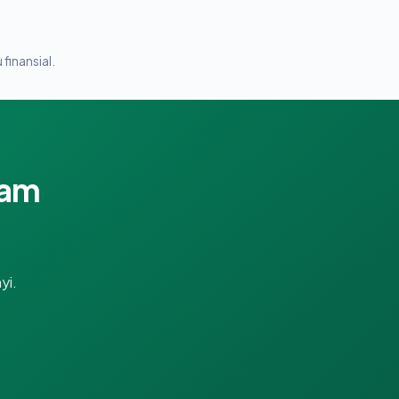
 finansial.
lam
yi.