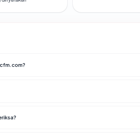
mcfm.com?
eriksa?