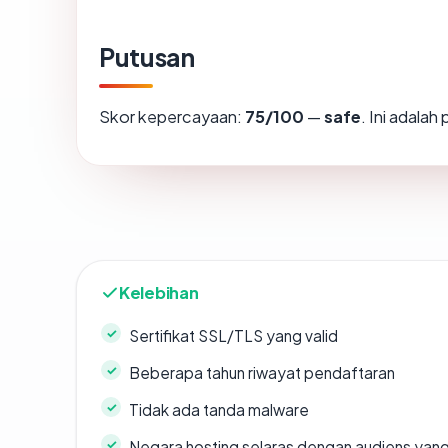
Putusan
Skor kepercayaan:
75/100
—
safe
. Ini adala
Kelebihan
Sertifikat SSL/TLS yang valid
Beberapa tahun riwayat pendaftaran
Tidak ada tanda malware
Negara hosting selaras dengan audiens yan