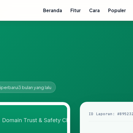
Beranda
Fitur
Cara
Populer
iperbarui
3 bulan yang lalu
ID Laporan: #89523