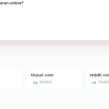
ran online?
tinyurl.com
reddit.c
100/100
70/10
CA
CA