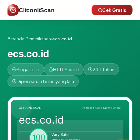
CltconliScan
Cek Gratis
Beranda
›
Pemeriksaan
›
ecs.co.id
ecs.co.id
Singapore
HTTPS Valid
24.1 tahun
Diperbarui
3 bulan yang lalu