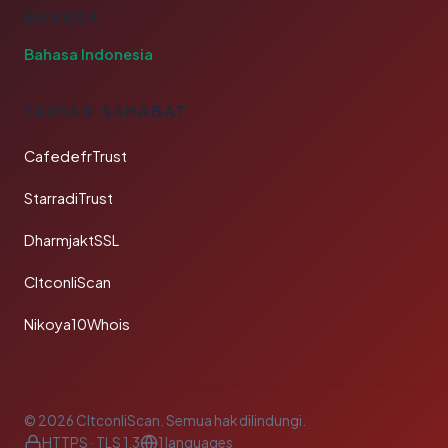
BAHASA
Bahasa Indonesia
TAUTAN SAHABAT
CafedefrTrust
StarradiTrust
DharmjaktSSL
CltconliScan
Nikoya10Whois
© 2026 CltconliScan. Semua hak dilindungi.
HTTPS · TLS 1.3
1 languages