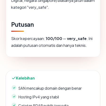
Digital, negara Singapore) biasanya jatuh dalam
kategori "very_safe".
Putusan
Skor kepercayaan:
100/100
—
very_safe
. Ini
adalah putusan otomatis dan hanya teknis.
Kelebihan
SAN mencakup domain dengan benar
Hosting IPv4 yang stabil
Catatan RDAP publik tersedia