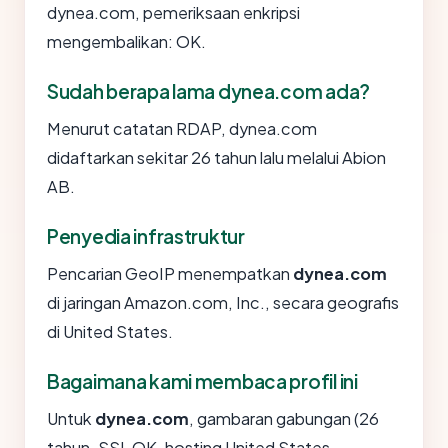
dynea.com, pemeriksaan enkripsi
mengembalikan: OK.
Sudah berapa lama dynea.com ada?
Menurut catatan RDAP, dynea.com
didaftarkan sekitar 26 tahun lalu melalui Abion
AB.
Penyedia infrastruktur
Pencarian GeoIP menempatkan
dynea.com
di jaringan Amazon.com, Inc., secara geografis
di United States.
Bagaimana kami membaca profil ini
Untuk
dynea.com
, gambaran gabungan (26
tahun, SSL OK, hosting United States,