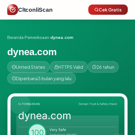
CltconliScan
Cek Gratis
Beranda
›
Pemeriksaan
›
dynea.com
dynea.com
United States
HTTPS Valid
26 tahun
Diperbarui
3 bulan yang lalu