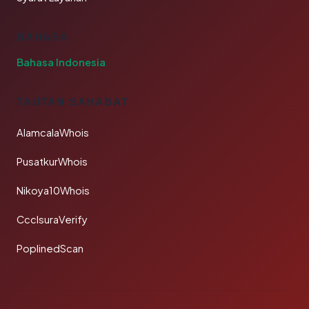
BAHASA
Bahasa Indonesia
TAUTAN SAHABAT
AlamcalaWhois
PusatkurWhois
Nikoya10Whois
CcclsuraVerify
PoplinedScan