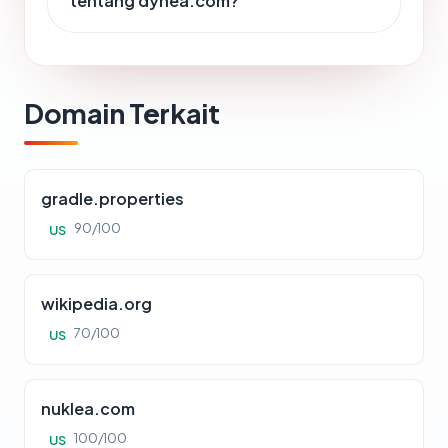
tentang dynea.com?
Domain Terkait
gradle.properties
90/100
US
wikipedia.org
70/100
US
nuklea.com
100/100
US