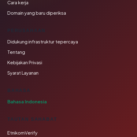
Cara kerja
Domain yang baru diperiksa
PERUSAHAAN
Didukung infrastruktur tepercaya
Tentang
Kebijakan Privasi
Syarat Layanan
BAHASA
Bahasa Indonesia
TAUTAN SAHABAT
EtnikomVerify