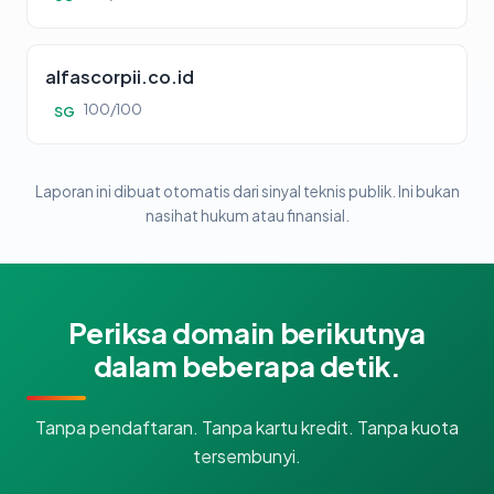
alfascorpii.co.id
100/100
SG
Laporan ini dibuat otomatis dari sinyal teknis publik. Ini bukan
nasihat hukum atau finansial.
Periksa domain berikutnya
dalam beberapa detik.
Tanpa pendaftaran. Tanpa kartu kredit. Tanpa kuota
tersembunyi.