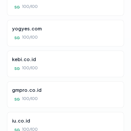
100/100
SG
yogyes.com
100/100
SG
kebi.co.id
100/100
SG
gmpro.co.id
100/100
SG
iu.co.id
100/100
SG