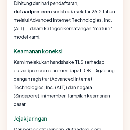
Dihitung dari hari pendaftaran,
dutaadpro.com
sudah ada sekitar 26.2 tahun
melalui Advanced Internet Technologies, Inc.
(AIT) — dalam kategori kematangan "mature"
model kami.
Keamanan koneksi
Kami melakukan handshake TLS terhadap
dutaadpro.com dan mendapat: OK. Digabung
dengan registrar (Advanced Internet
Technologies, Inc. (AIT)) dan negara
(Singapore), ini memberi tampilan keamanan
dasar.
Jejak jaringan
Dari perspektif jaringan, dutaadpro.com