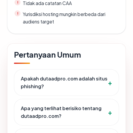
Tidak ada catatan CAA
Yurisdiksi hosting mungkin berbeda dari
audiens target
Pertanyaan Umum
Apakah dutaadpro.com adalah situs
phishing?
Apa yang terlihat berisiko tentang
dutaadpro.com?