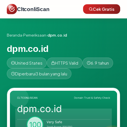
CltconliScan
Cek Gratis
Beranda
›
Pemeriksaan
›
dpm.co.id
dpm.co.id
United States
HTTPS Valid
6.9 tahun
Diperbarui
3 bulan yang lalu