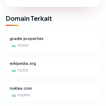
Domain Terkait
gradle.properties
90/100
US
wikipedia.org
70/100
US
nuklea.com
100/100
US