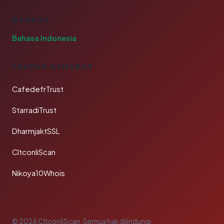
BAHASA
Bahasa Indonesia
TAUTAN SAHABAT
CafedefrTrust
StarradiTrust
DharmjaktSSL
CltconliScan
Nikoya10Whois
© 2026 CltconliScan. Semua hak dilindungi.