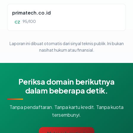
primatech.co.id
95/100
CZ
Laporan ini dibuat otomatis dari sinyal teknis publik. Ini bukan
nasihat hukum atau finansial.
Periksa domain berikutnya
dalam beberapa detik.
Tanpa pendaftaran. Tanpa kartu kredit. Tanpa kuota
tersembunyi.