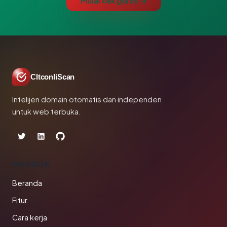
Mulai cek gratis →
CltconliScan
Intelijen domain otomatis dan independen
untuk web terbuka.
PRODUK
Beranda
Fitur
Cara kerja