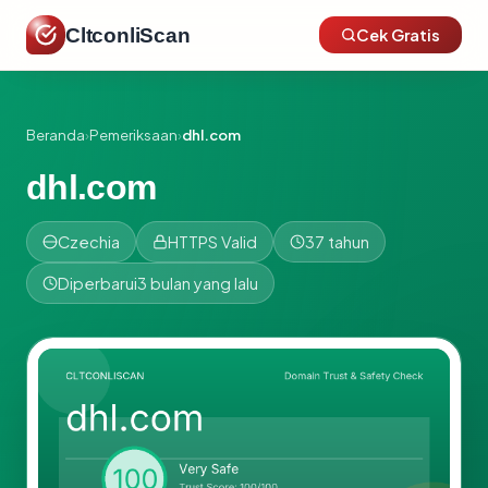
CltconliScan
Cek Gratis
Beranda
›
Pemeriksaan
›
dhl.com
dhl.com
Czechia
HTTPS Valid
37 tahun
Diperbarui
3 bulan yang lalu