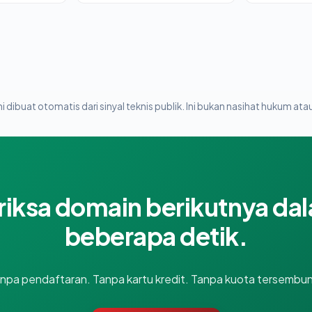
i dibuat otomatis dari sinyal teknis publik. Ini bukan nasihat hukum atau
riksa domain berikutnya da
beberapa detik.
npa pendaftaran. Tanpa kartu kredit. Tanpa kuota tersembun