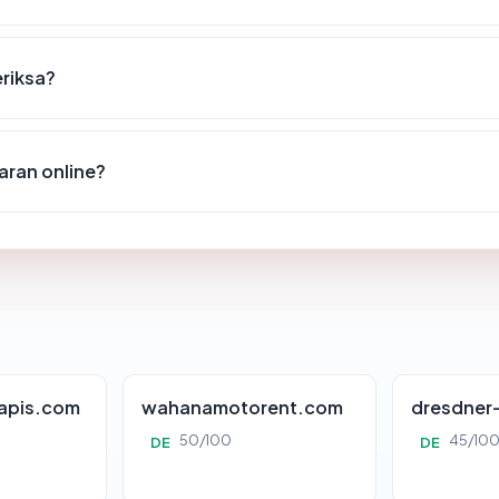
eriksa?
ran online?
apis.com
wahanamotorent.com
dresdner
50/100
45/10
DE
DE