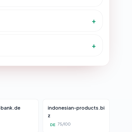
-bank.de
indonesian-products.bi
z
0
75/100
DE