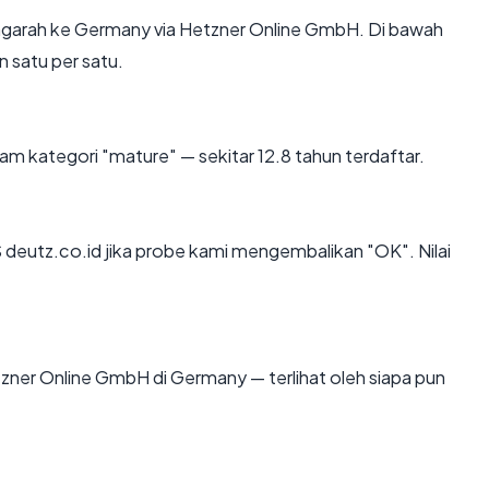
garah ke Germany via Hetzner Online GmbH. Di bawah
n satu per satu.
am kategori "mature" — sekitar 12.8 tahun terdaftar.
deutz.co.id jika probe kami mengembalikan "OK". Nilai
 Hetzner Online GmbH di Germany — terlihat oleh siapa pun