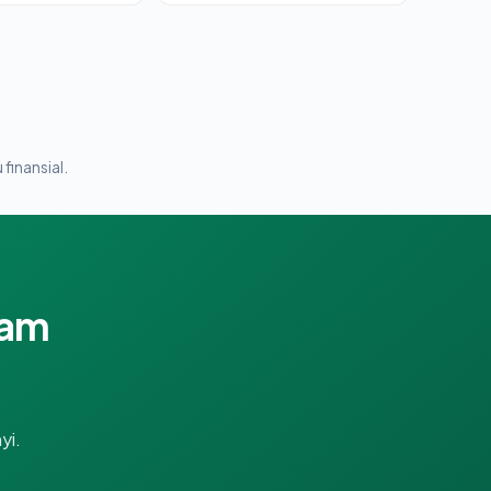
 finansial.
lam
yi.