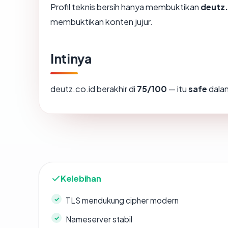
Profil teknis bersih hanya membuktikan
deutz.
membuktikan konten jujur.
Intinya
deutz.co.id berakhir di
75/100
— itu
safe
dalam
Kelebihan
TLS mendukung cipher modern
Nameserver stabil