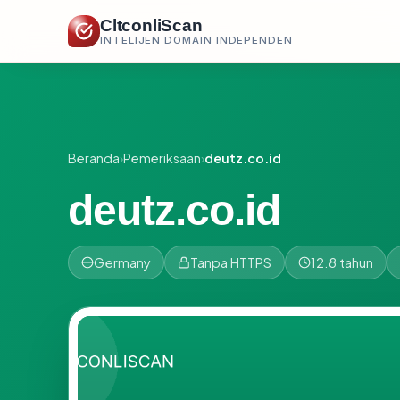
CltconliScan
INTELIJEN DOMAIN INDEPENDEN
Beranda
›
Pemeriksaan
›
deutz.co.id
deutz.co.id
Germany
Tanpa HTTPS
12.8 tahun