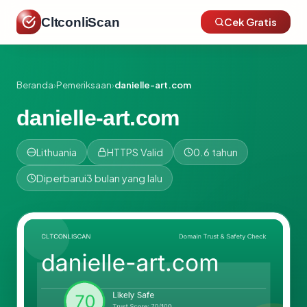
CltconliScan
Cek Gratis
Beranda
›
Pemeriksaan
›
danielle-art.com
danielle-art.com
Lithuania
HTTPS Valid
0.6 tahun
Diperbarui
3 bulan yang lalu