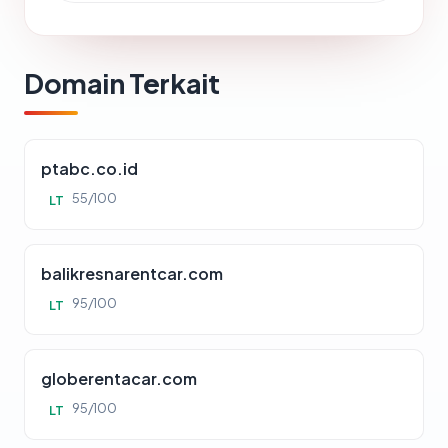
Domain Terkait
ptabc.co.id
55/100
LT
balikresnarentcar.com
95/100
LT
globerentacar.com
95/100
LT