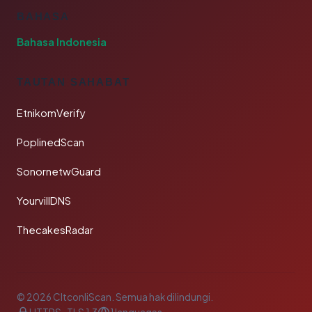
BAHASA
Bahasa Indonesia
TAUTAN SAHABAT
EtnikomVerify
PoplinedScan
SonornetwGuard
YourvillDNS
ThecakesRadar
© 2026 CltconliScan. Semua hak dilindungi.