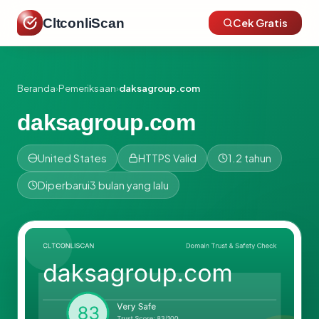
CltconliScan
Cek Gratis
Beranda
›
Pemeriksaan
›
daksagroup.com
daksagroup.com
United States
HTTPS Valid
1.2 tahun
Diperbarui
3 bulan yang lalu