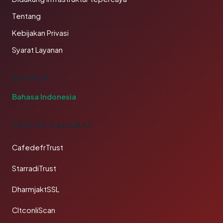
Tentang
Kebijakan Privasi
Syarat Layanan
BAHASA
Bahasa Indonesia
TAUTAN SAHABAT
CafedefrTrust
StarradiTrust
DharmjaktSSL
CltconliScan