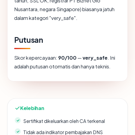
tahun, SSL OK, registrar PT Biznet Gio
Nusantara, negara Singapore) biasanya jatuh
dalam kategori "very_safe".
Putusan
Skor kepercayaan:
90/100
—
very_safe
. Ini
adalah putusan otomatis dan hanya teknis.
Kelebihan
Sertifikat dikeluarkan oleh CA terkenal
Tidak ada indikator pembajakan DNS