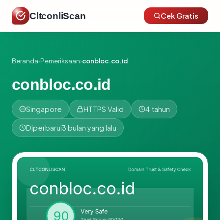
CltconliScan
Cek Gratis
Beranda
›
Pemeriksaan
›
conbloc.co.id
conbloc.co.id
Singapore
HTTPS Valid
4 tahun
Diperbarui
3 bulan yang lalu