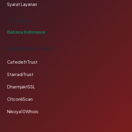
Syarat Layanan
BAHASA
Bahasa Indonesia
TAUTAN SAHABAT
CafedefrTrust
StarradiTrust
DharmjaktSSL
CltconliScan
Nikoya10Whois