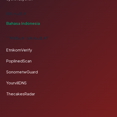
BAHASA
Bahasa Indonesia
TAUTAN SAHABAT
EtnikomVerify
PoplinedScan
SonornetwGuard
YourvillDNS
ThecakesRadar