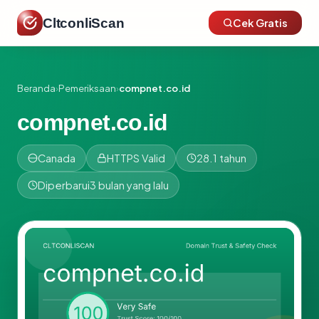
CltconliScan
Cek Gratis
Beranda
›
Pemeriksaan
›
compnet.co.id
compnet.co.id
Canada
HTTPS Valid
28.1 tahun
Diperbarui
3 bulan yang lalu