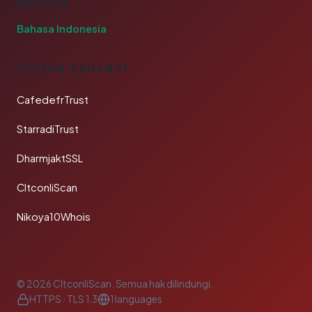
BAHASA
Bahasa Indonesia
TAUTAN SAHABAT
CafedefrTrust
StarradiTrust
DharmjaktSSL
CltconliScan
Nikoya10Whois
© 2026 CltconliScan. Semua hak dilindungi.
HTTPS · TLS 1.3
1 languages