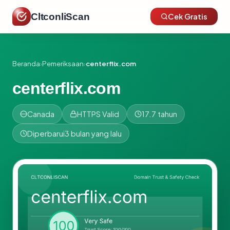
CltconliScan
Cek Gratis
Beranda
›
Pemeriksaan
›
centerflix.com
centerflix.com
Canada
HTTPS Valid
17.7 tahun
Diperbarui
3 bulan yang lalu