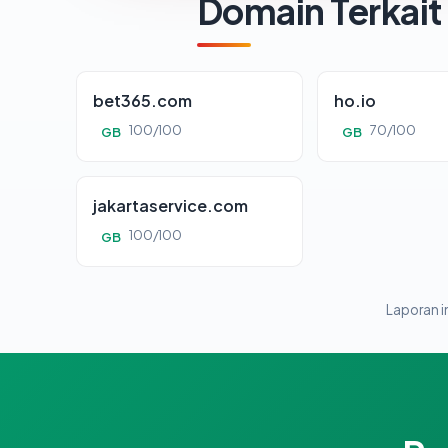
Domain Terkait
bet365.com
ho.io
100/100
70/100
GB
GB
jakartaservice.com
100/100
GB
Laporan in