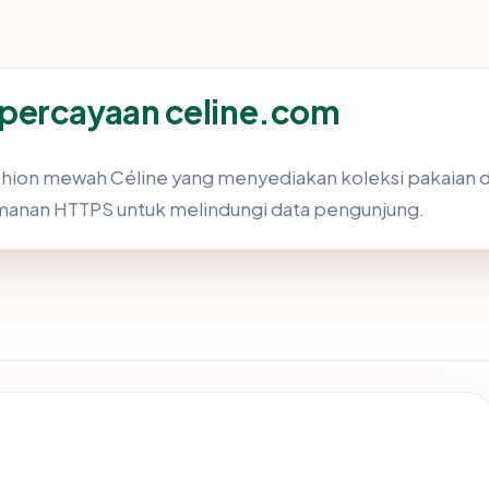
percayaan celine.com
shion mewah Céline yang menyediakan koleksi pakaian dan a
manan HTTPS untuk melindungi data pengunjung.