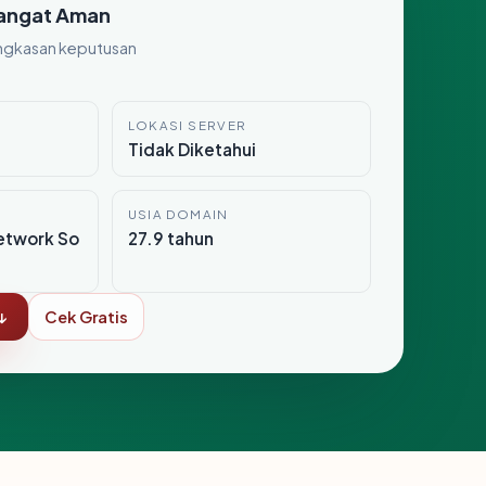
angat Aman
ngkasan keputusan
LOKASI SERVER
Tidak Diketahui
USIA DOMAIN
etwork So
27.9 tahun
↓
Cek Gratis