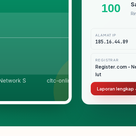
S
100
Ri
ALAMAT IP
185.16.44.89
REGISTRAR
Register.com - N
lut
Laporan lengkap 