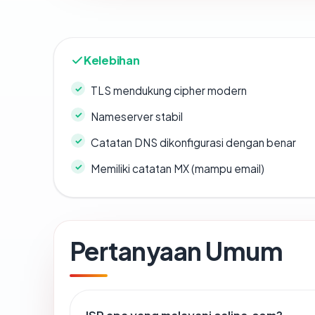
Kelebihan
TLS mendukung cipher modern
Nameserver stabil
Catatan DNS dikonfigurasi dengan benar
Memiliki catatan MX (mampu email)
Pertanyaan Umum