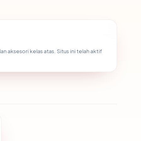
ksesori kelas atas. Situs ini telah aktif