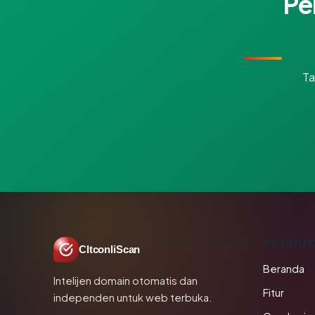
Pe
Ta
PRODU
CltconliScan
Beranda
Intelijen domain otomatis dan
Fitur
independen untuk web terbuka.