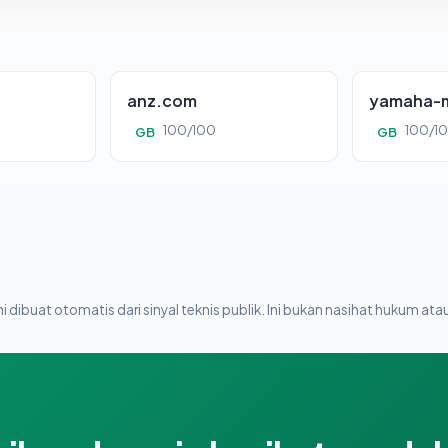
anz.com
yamaha-m
100/100
100/1
GB
GB
i dibuat otomatis dari sinyal teknis publik. Ini bukan nasihat hukum atau