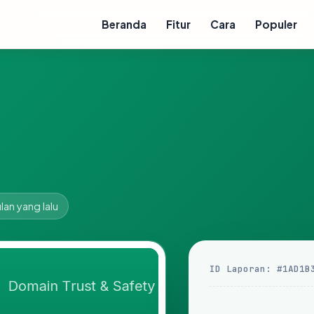
Beranda
Fitur
Cara
Populer
lan yang lalu
ID Laporan: #1AD1B